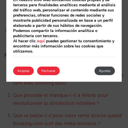
terceros para finalidades analíticas mediante el análisis
room photos to Hotel Ads results
del tráfico web, personalizar el contenido mediante sus
preferencias, ofrecer funciones de redes sociales y
Book on Google, available now for your hotel
mostrarle publicidad personalizada en base a un perfil
elaborado a partir de sus hábitos de navegación.
Why your soaring mobile traffic is not turning
Podemos compartir la información analítica o
publicitaria con terceros.
into bookings
Al hacer clic
aquí
puedes gestionar tu consentimiento y
encontrar más información sobre las cookies que
utilizamos.
FRANCÉS
Aceptar
Rechazar
Ajustes
Booking.com commence à proposer du stock de
tiers avec Booking.basic
Que possède et manque-t-il à Airbnb pour
révolutionner la distribution hôtelière ?
Que se passe-t-il pour votre vente directe quand
Booking.com sort des méta-moteurs ?