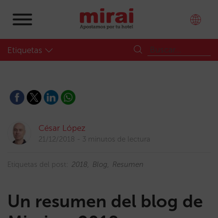
Etiquetas
César López
21/12/2018
3 minutos de lectura
Etiquetas del post:
2018
Blog
Resumen
Un resumen del blog de