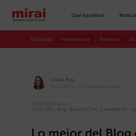
Qué hacemos
Notici
Etiquetas:
Ventadirecta
Reservas
Es
Isabel Rey
11/12/2023
2 minutos de lectura
Etiquetas del post:
2023
Bloc
Blog
Booking.com
Canaldirecte
Ca
Lo mejor del Blog 