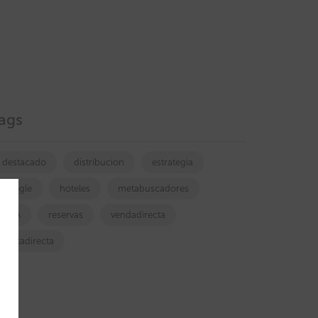
ags
destacado
distribucion
estrategia
google
hoteles
metabuscadores
OTA
reservas
vendadirecta
ventadirecta