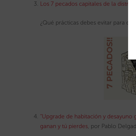
Los 7 pecados capitales de la distrib
¿Qué prácticas debes evitar para que 
“Upgrade de habitación y desayuno g
ganan y tú pierdes
, por Pablo Delga