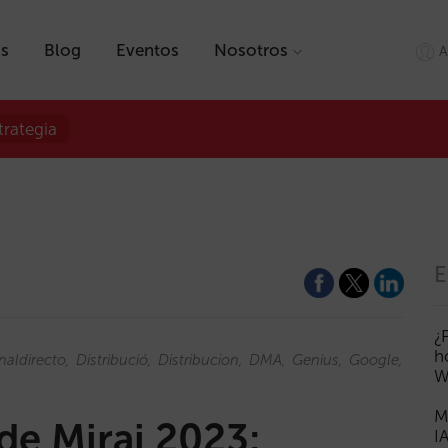
as
Blog
Eventos
Nosotros
A
trategia
E
¿
h
naldirecto
Distribució
Distribucion
DMA
Genius
Google
KPI
W
M
de Mirai 2023:
I