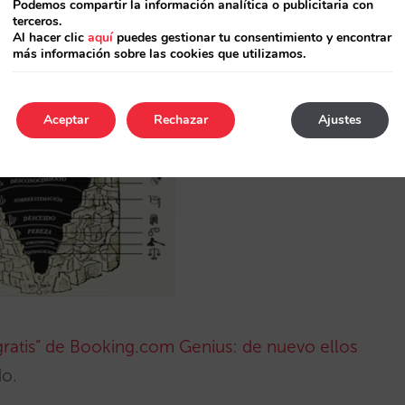
Podemos compartir la información analítica o publicitaria con
ución
, por Marta Romero.
terceros.
Al hacer clic
aquí
puedes gestionar tu consentimiento y encontrar
más información sobre las cookies que utilizamos.
tu distribución no se convierta en un infierno?
Aceptar
Rechazar
Ajustes
ratis” de Booking.com Genius: de nuevo ellos
do.