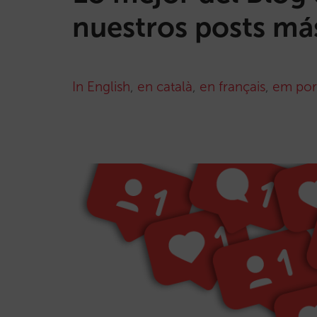
nuestros posts más
In English
,
en català
,
en français
,
em por