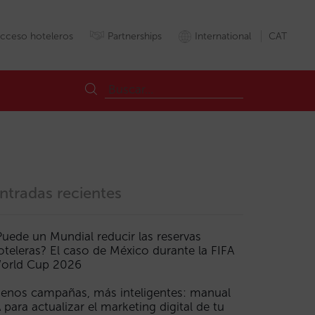
cceso hoteleros
Partnerships
International
CAT
ntradas recientes
Puede un Mundial reducir las reservas
oteleras? El caso de México durante la FIFA
Metabuscadores
Metacercadors
MiraiBlog
OTA
Trivago
Vendad
orld Cup 2026
enos campañas, más inteligentes: manual
A para actualizar el marketing digital de tu