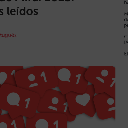
h
 leídos
M
d
p
tuguês
C
I
E