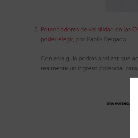
Potenciadores de visibilidad en las 
poder elegir
, por Pablo Delgado.
Con esta guía podrás analizar qué ac
realmente un ingreso potencial para