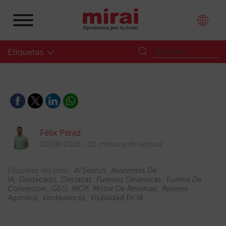
Etiquetas
Félix Pérez
02/06/2026
10 minutos de lectura
Etiquetas del post:
AI Search
Asistentes De
IA
Destacado
Destacat
Fuentes Dinámicas
Funnel De
Conversion
GEO
MCP
Motor De Reservas
Reserva
Agentica
Ventadirecta
Visibilidad En IA