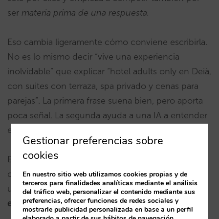
ser
materia prima de una respuesta.
Eso cambia ligeramente cómo conviene escribirla.
No es lo mismo decir “vive una experiencia
inolvidable” que explicar “hotel adults only en Deià,
con suites con terraza, spa privado y cenas para
parejas”. La primera frase suena bien, pero aporta
poca señal. La segunda ayuda a una IA a entender
en qué consultas puede encajar.
Gestionar preferencias sobre
cookies
El contenido de la web ya no se escribe solo para
convencer al usuario. También debe ayudar a que
En nuestro sitio web utilizamos cookies propias y de
terceros para finalidades analíticas mediante el análisis
un asistente entienda
cuándo y por qué ese hotel
del tráfico web, personalizar el contenido mediante sus
preferencias, ofrecer funciones de redes sociales y
encaja
en una consulta.
mostrarle publicidad personalizada en base a un perfil
elaborado a partir de sus hábitos de navegación.