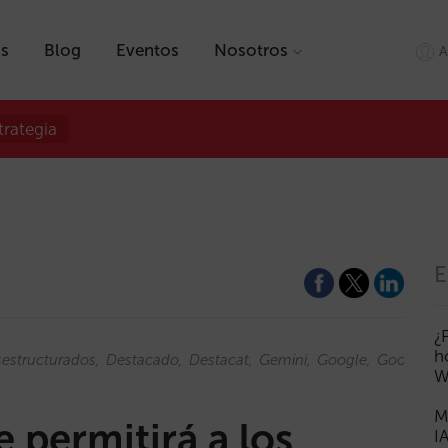
as
Blog
Eventos
Nosotros
A
trategia
E
¿
h
estructurados
Destacado
Destacat
Gemini
Google
GoogleHo
W
M
 permitirá a los
I