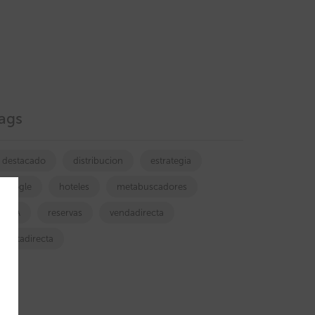
ags
destacado
distribucion
estrategia
google
hoteles
metabuscadores
OTA
reservas
vendadirecta
ventadirecta