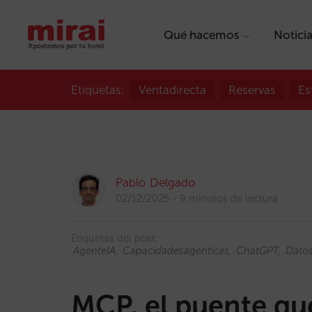
Qué hacemos
Notici
Etiquetas:
Ventadirecta
Reservas
Es
Pablo Delgado
02/12/2025
9 minutos de lectura
Etiquetas del post:
AgenteIA
Capacidadesagenticas
ChatGPT
Datos
MCP, el puente que