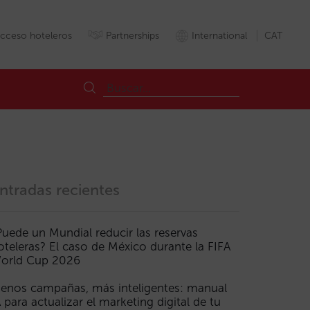
cceso hoteleros
Partnerships
International
CAT
ntradas recientes
Puede un Mundial reducir las reservas
oteleras? El caso de México durante la FIFA
telAds
IA
Inteligenciaartificial
LLMs
MCP
Metasearch
Motorde
orld Cup 2026
enos campañas, más inteligentes: manual
A para actualizar el marketing digital de tu