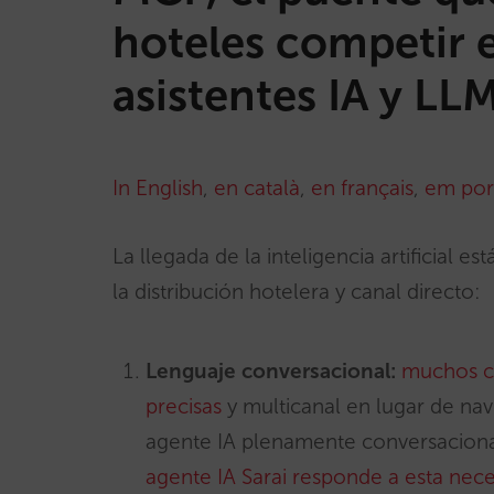
hoteles competir e
asistentes IA y LL
In English
,
en català
,
en français
,
em por
La llegada de la inteligencia artificial 
la distribución hotelera y canal directo:
Lenguaje conversacional:
muchos cl
precisas
y multicanal en lugar de nav
agente IA plenamente conversaciona
agente IA Sarai responde a esta nec