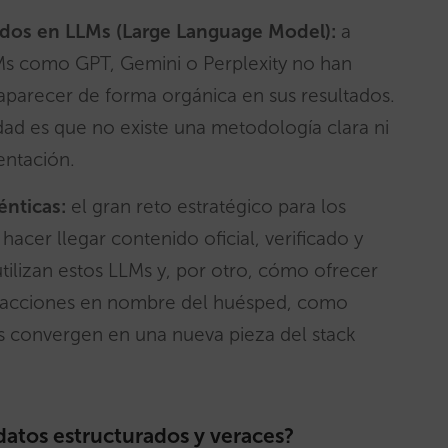
asados en LLMs (Large Language Model):
a
Ms como GPT, Gemini o Perplexity no han
a aparecer de forma orgánica en sus resultados.
dad es que no existe una metodología clara ni
entación.
énticas:
el gran reto estratégico para los
acer llegar contenido oficial, verificado y
utilizan estos LLMs y, por otro, cómo ofrecer
r acciones en nombre del huésped, como
os convergen en una nueva pieza del stack
datos estructurados y veraces?