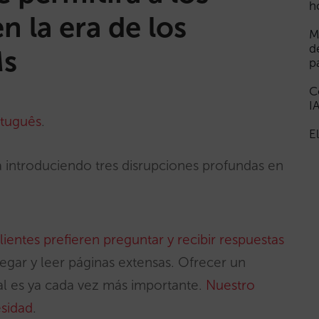
h
n la era de los
M
d
Ms
p
C
I
tuguês
.
E
está introduciendo tres disrupciones profundas en
ientes prefieren preguntar y recibir respuestas
egar y leer páginas extensas. Ofrecer un
l es ya cada vez más importante.
Nuestro
esidad
.