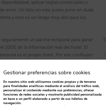
isponibilidad, aplicar reglas comerciales o
de error. Un fallo en este punto pone en duda
stema y esto es un riesgo muy alto para los
T
 y seguramente un parche temporal para ganar
 el 100% de la información real del hotel. El
persona es el propio hotel. Por eso confluyen
es IA. Están llamados a entenderse. El protocolo
te que ese intercambio sea posible.
Gestionar preferencias sobre cookies
En nuestro sitio web utilizamos cookies propias y de terceros
para finalidades analíticas mediante el análisis del tráfico web,
personalizar el contenido mediante sus preferencias, ofrecer
funciones de redes sociales y mostrarle publicidad personalizada
ir dos niveles:
en base a un perfil elaborado a partir de sus hábitos de
navegación.