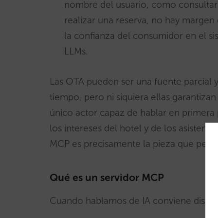
nombre del usuario, como consultar d
realizar una reserva, no hay margen 
la confianza del consumidor en el si
LLMs.
Las OTA pueden ser una fuente parcial
tiempo, pero ni siquiera ellas garantizan
único actor capaz de hablar en primera 
los intereses del hotel y de los asistent
MCP es precisamente la pieza que permi
Qué es un servidor MCP
Cuando hablamos de IA conviene distingu