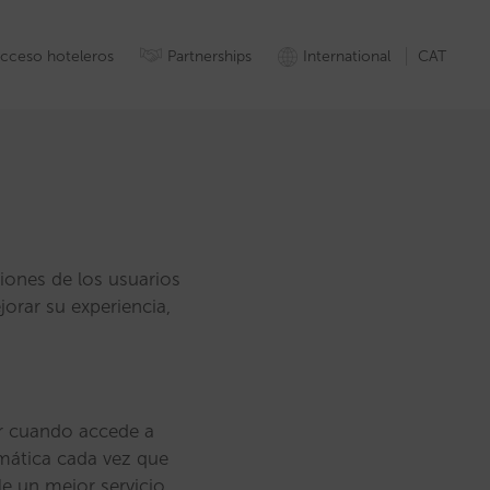
cceso hoteleros
Partnerships
International
CAT
ciones de los usuarios
jorar su experiencia,
r cuando accede a
mática cada vez que
e un mejor servicio.