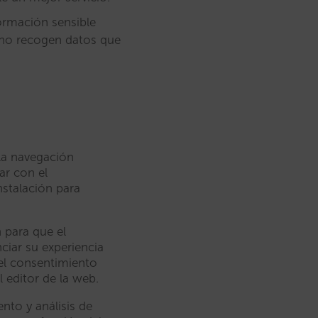
ormación sensible
s no recogen datos que
 la navegación
ar con el
nstalación para
 para que el
ciar su experiencia
 el consentimiento
 editor de la web.
nto y análisis de