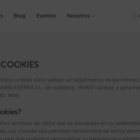
as
Blog
Eventos
Nosotros
A
 COOKIES
utiliza cookies para realizar un seguimiento de las interac
MIRAI ESPAÑA S.L. (en adelante, “MIRAI”) presta, y para me
itio Web.
okies?
eños archivos de datos que se descargan en su ordenado
eb. Las cookies nos permiten reconocerle de forma auto
eb para que podamos personalizar su experiencia y brindarl