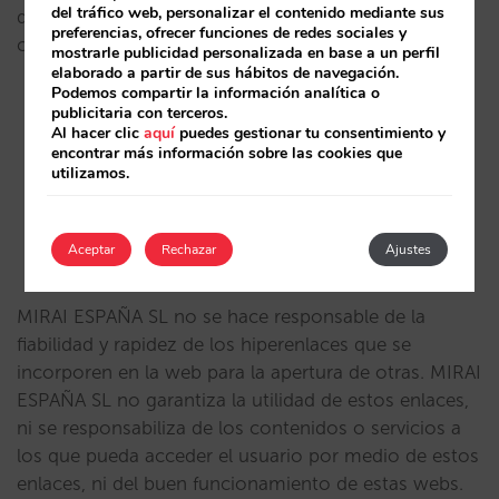
del tráfico web, personalizar el contenido mediante sus
documentos almacenados en el mismo, como
preferencias, ofrecer funciones de redes sociales y
consecuencia de:
mostrarle publicidad personalizada en base a un perfil
elaborado a partir de sus hábitos de navegación.
Podemos compartir la información analítica o
la presencia de un virus en el ordenador del
publicitaria con terceros.
usuario que sea utilizado para la conexión a los
Al hacer clic
aquí
puedes gestionar tu consentimiento y
servicios y contenidos de la web.
encontrar más información sobre las cookies que
utilizamos.
un mal funcionamiento del navegador.
y/o del uso de versiones no actualizadas del
Aceptar
Rechazar
Ajustes
mismo.
MIRAI ESPAÑA SL no se hace responsable de la
fiabilidad y rapidez de los hiperenlaces que se
incorporen en la web para la apertura de otras. MIRAI
ESPAÑA SL no garantiza la utilidad de estos enlaces,
ni se responsabiliza de los contenidos o servicios a
los que pueda acceder el usuario por medio de estos
enlaces, ni del buen funcionamiento de estas webs.