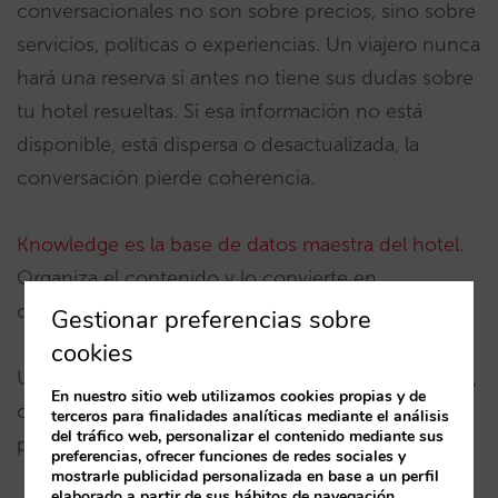
conversacionales no son sobre precios, sino sobre
servicios, políticas o experiencias. Un viajero nunca
hará una reserva si antes no tiene sus dudas sobre
tu hotel resueltas. Si esa información no está
disponible, está dispersa o desactualizada, la
conversación pierde coherencia.
Knowledge es la base de datos maestra del hotel
.
Organiza el contenido y lo convierte en
conocimiento reutilizable.
Gestionar preferencias sobre
cookies
Un único origen de datos. Múltiples destinos: web,
En nuestro sitio web utilizamos cookies propias y de
chat, WhatsApp, voz, asistentes externos… y tu
terceros para finalidades analíticas mediante el análisis
del tráfico web, personalizar el contenido mediante sus
propia organización.
preferencias, ofrecer funciones de redes sociales y
mostrarle publicidad personalizada en base a un perfil
elaborado a partir de sus hábitos de navegación.