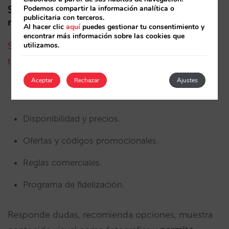
Podemos compartir la información analítica o
Sarai: la inteligencia conversacional de tu
publicitaria con terceros.
motor
Al hacer clic
aquí
puedes gestionar tu consentimiento y
encontrar más información sobre las cookies que
utilizamos.
Sarai es tu motor de reservas conversando en
tiempo real
y conectado directamente con:
Aceptar
Rechazar
Ajustes
Inventario.
Disponibilidad y precios.
Ofertas y códigos promocionales.
Reglas comerciales.
Programa de fidelización.
Responde dudas, recomienda opciones, muestra