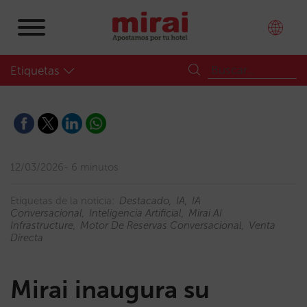
Etiquetas
12/03/2026
6 minutos
Etiquetas de la noticia:
Destacado
IA
IA
Conversacional
Inteligencia Artificial
Mirai AI
Infrastructure
Motor De Reservas Conversacional
Venta
Directa
Mirai inaugura su