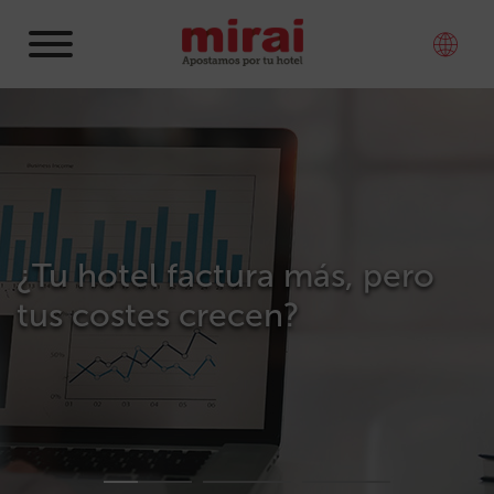
¿Tu hotel factura más, pero
tus costes crecen?