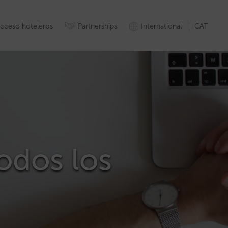
cceso hoteleros
Partnerships
International
CAT
odos los