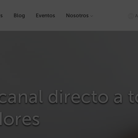
as
Blog
Eventos
Nosotros
A
canal directo a t
ores