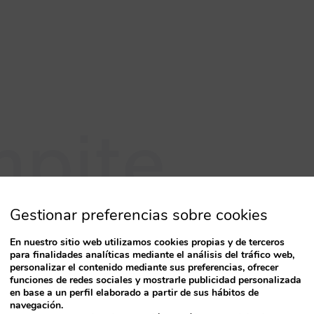
pite
era tu cliente.
Gestionar preferencias sobre cookies
En nuestro sitio web utilizamos cookies propias y de terceros
para finalidades analíticas mediante el análisis del tráfico web,
o en los principales escaparates online
personalizar el contenido mediante sus preferencias, ofrecer
funciones de redes sociales y mostrarle publicidad personalizada
distribución aumentando tu venta directa
en base a un perfil elaborado a partir de sus hábitos de
navegación.