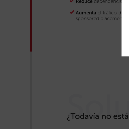
Reduce
dependencia de 
Aumenta
el tráfico de l
sponsored placements
Sol
¿Todavía no est