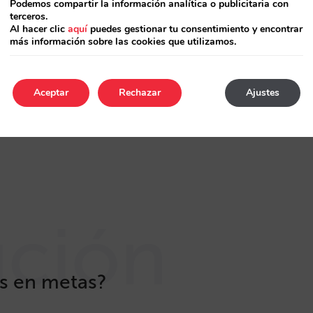
las OTA desviando sus ventas en metas a tu web
Podemos compartir la información analítica o publicitaria con
terceros.
Al hacer clic
aquí
puedes gestionar tu consentimiento y encontrar
as reservas incrementales de tu sitio web con los
más información sobre las cookies que utilizamos.
Aceptar
Rechazar
Ajustes
ución
ás en metas?