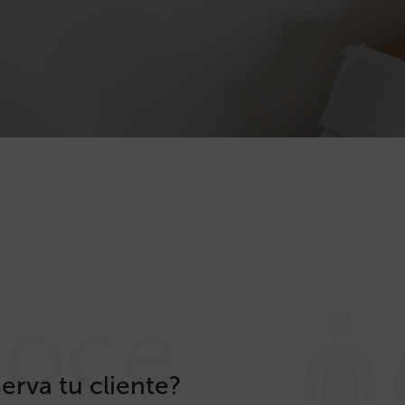
oce
rva tu cliente?