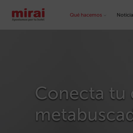
Qué hacemos
Notici
Conecta tu 
metabuscad