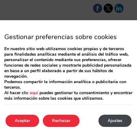
Gestionar preferencias sobre cookies
 venta directa,
En nuestro sitio web utilizamos cookies propias y de terceros
para finalidades analíticas mediante el análisis del tráfico web,
personalizar el contenido mediante sus preferencias, ofrecer
funciones de redes sociales y mostrarle publicidad personalizada
t: Channel Mix, GA4,
en base a un perfil elaborado a partir de sus hábitos de
nico para una
navegación.
n.…
Podemos compartir la información analítica o publicitaria con
terceros.
Al hacer clic
aquí
puedes gestionar tu consentimiento y encontrar
más información sobre las cookies que utilizamos.
Aceptar
Rechazar
Ajustes
as al