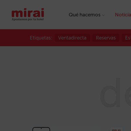
Qué hacemos
Notici
Etiquetas:
Ventadirecta
Reservas
Es
d