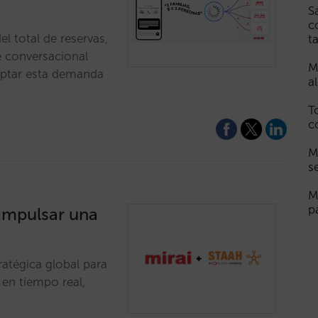
S
c
l total de reservas,
t
e conversacional
M
captar esta demanda
a
T
c
M
s
M
p
 impulsar una
ratégica global para
 en tiempo real,