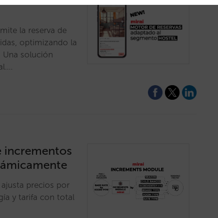
mite la reserva de
idas, optimizando la
. Una solución
al.…
e incrementos
inámicamente
ajusta precios por
a y tarifa con total