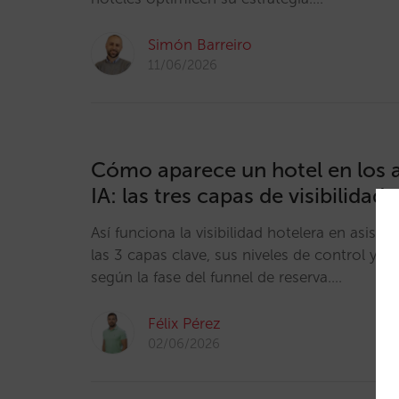
Simón Barreiro
11/06/2026
Cómo aparece un hotel en los a
IA: las tres capas de visibilidad
Así funciona la visibilidad hotelera en asist
las 3 capas clave, sus niveles de control y
según la fase del funnel de reserva.…
Félix Pérez
02/06/2026