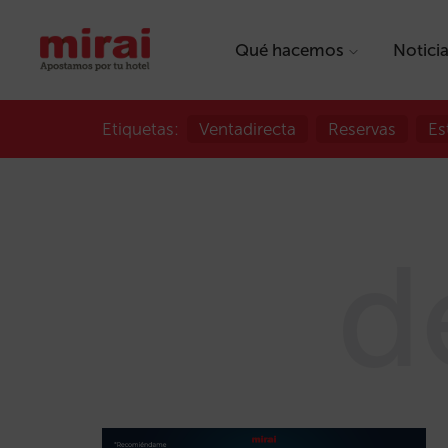
Qué hacemos
Notici
Etiquetas:
Ventadirecta
Reservas
Es
d