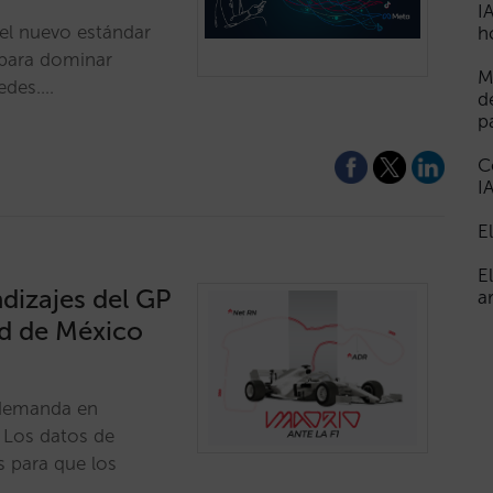
I
s el nuevo estándar
h
 para dominar
M
pedes.…
d
p
C
I
E
E
dizajes del GP
a
ad de México
a demanda en
 Los datos de
s para que los