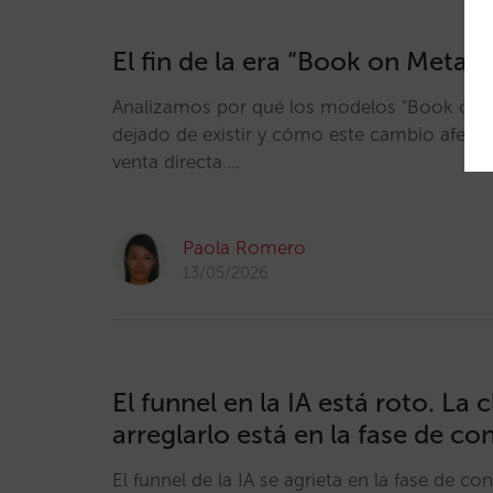
El fin de la era “Book on Metas
Analizamos por qué los modelos "Book on 
dejado de existir y cómo este cambio afecta 
venta directa.…
Paola Romero
13/05/2026
El funnel en la IA está roto. La 
arreglarlo está en la fase de co
El funnel de la IA se agrieta en la fase de co