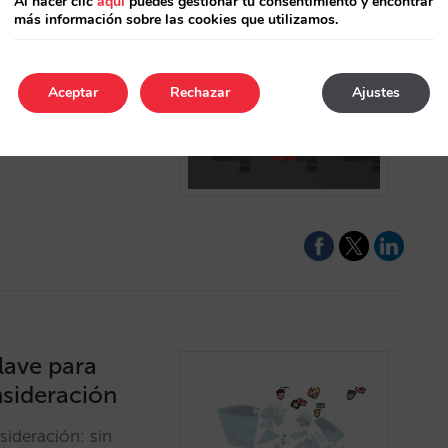
Al hacer clic
aquí
puedes gestionar tu consentimiento y encontrar
más información sobre las cookies que utilizamos.
earch”
Aceptar
Rechazar
Ajustes
Metasearch" han
a tu estrategia de
clave para
nsideración
nsideración: sin