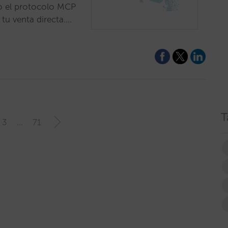
mo el protocolo MCP
tu venta directa.…
T
3
…
71