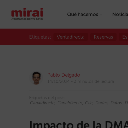
Qué hacemos
Notici
Etiquetas:
Ventadirecta
Reservas
Es
Pablo Delgado
14/10/2024
3 minutos de lectura
Etiquetas del post:
Canaldirecte
Canaldirecto
Clic
Dades
Datos
D
Impacto de la DMA