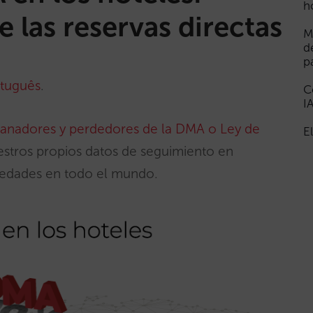
h
e las reservas directas
M
d
p
tuguês
.
C
I
anadores y perdedores de la DMA o Ley de
E
stros propios datos de seguimiento en
edades en todo el mundo.