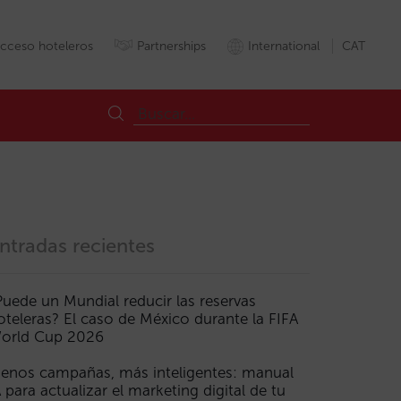
cceso hoteleros
Partnerships
International
CAT
ntradas recientes
Puede un Mundial reducir las reservas
oteleras? El caso de México durante la FIFA
eper
Google
Metabuscadores
Metacercadors
OTA
Reservas
R
orld Cup 2026
enos campañas, más inteligentes: manual
A para actualizar el marketing digital de tu