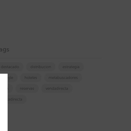
ags
destacado
distribucion
estrategia
google
hoteles
metabuscadores
OTA
reservas
vendadirecta
ventadirecta