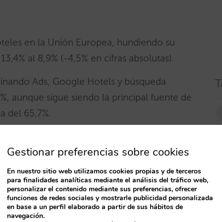
oteles en la Unión Europea, hundiendo su
13,4% al 8,9% (-4,5% en cifras absolutas).
mbinando Ads, Google Hotels y búsqueda
T
5%, aunque sigue siendo la principal fuente de
ta del 65,7%.
s que han conseguido recuperar el 82% de esas
Gestionar preferencias sobre cookies
En nuestro sitio web utilizamos cookies propias y de terceros
para finalidades analíticas mediante el análisis del tráfico web,
zamientos de Google, más concretamente el
personalizar el contenido mediante sus preferencias, ofrecer
funciones de redes sociales y mostrarle publicidad personalizada
ago (sobre todo Google Ads) y el 2,0% de la
en base a un perfil elaborado a partir de sus hábitos de
navegación.