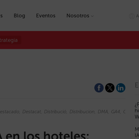
as
Blog
Eventos
Nosotros
A
trategia
E
¿
h
estacado
Destacat
Distribució
Distribucion
DMA
GA4
Gateke
W
M
 en los hoteles:
I