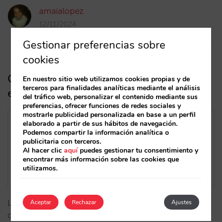
amaialopez
12/11/2024
Gestionar preferencias sobre
cookies
Guía de supervivencia del hotelero:
En nuestro sitio web utilizamos cookies propias y de
terceros para finalidades analíticas mediante el análisis
entendiendo la demanda (Parte 1)
del tráfico web, personalizar el contenido mediante sus
preferencias, ofrecer funciones de redes sociales y
mostrarle publicidad personalizada en base a un perfil
elaborado a partir de sus hábitos de navegación.
Podemos compartir la información analítica o
publicitaria con terceros.
Al hacer clic
aquí
puedes gestionar tu consentimiento y
encontrar más información sobre las cookies que
utilizamos.
Los hoteles no generan demanda, la venta directa
Aceptar
Rechazar
Ajustes
debe competir con los demás canales para atraer la