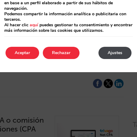
en base a un perfil elaborado a partir de sus hábitos de
navegación.
Podemos compartir la información analítica o publicitaria con
 escaparate
terceros.
Al hacer clic
aquí
puedes gestionar tu consentimiento y encontrar
más información sobre las cookies que utilizamos.
te más donde
resentes en Google
Aceptar
Rechazar
Ajustes
s OTA, ya que son
d por tu hotel.…
A o comisión
T
ciones (CPA