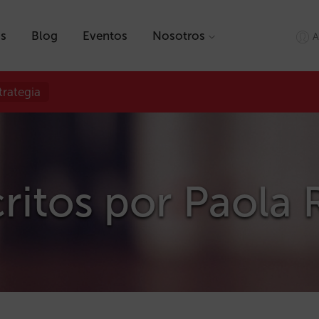
as
Blog
Eventos
Nosotros
A
trategia
critos por
Paola