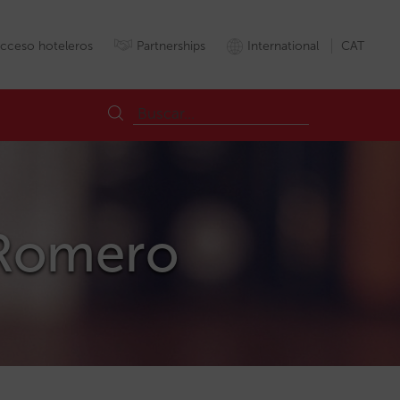
cceso hoteleros
Partnerships
International
CAT
 Romero