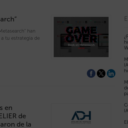
earch”
E
Metasearch" han
¿
a tu estrategia de
h
W
M
I
h
M
d
p
C
s en
I
ELIER de
E
aron de la