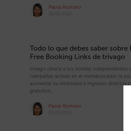
Paola Romero
30/01/2024
Todo lo que debes saber sobre 
Free Booking Links de trivago
trivago ofrece a los hoteles independientes 
campañas activas en el metabuscador la pos
aumentar su visibilidad e ingresos directos
gratuitos…
Paola Romero
31/03/2023