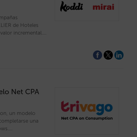
campañas
ELIER de Hoteles
 valor incremental.…
elo Net CPA
ion, un modelo
 completarse una
ows.…