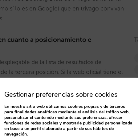
mo sí lo es en Google) que en trivago convivan
s.
T
 en cuanto a posicionamiento e
esplegable de la lista de resultados de
 la tercera posición. Si la web oficial tiene el
tercer lugar, que es donde se muestra el precio
 esta oportunidad para atraer más clics y
Gestionar preferencias sobre cookies
e ofreciendo el mejor precio disponible.
En nuestro sitio web utilizamos cookies propias y de terceros
para finalidades analíticas mediante el análisis del tráfico web,
personalizar el contenido mediante sus preferencias, ofrecer
funciones de redes sociales y mostrarle publicidad personalizada
en base a un perfil elaborado a partir de sus hábitos de
navegación.