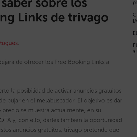
saber sobre los
p
ng Links de trivago
C
I
E
tuguês
.
E
a
dejará de ofrecer los Free Booking Links a
erto la posibilidad de activar anuncios gratuitos,
de pujar en el metabuscador. El objetivo es dar
yo precio se muestra actualmente, en su
 OTA y, con ello, darles también la oportunidad
stos anuncios gratuitos, trivago pretende que