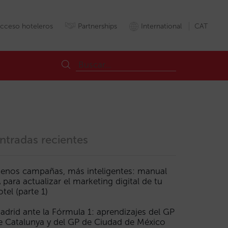
cceso hoteleros
Partnerships
International
CAT
ntradas recientes
enos campañas, más inteligentes: manual
A para actualizar el marketing digital de tu
dor
Metacercador
Miraimetasearch
OTA
Partner
Precios
Preu
otel (parte 1)
adrid ante la Fórmula 1: aprendizajes del GP
e Catalunya y del GP de Ciudad de México