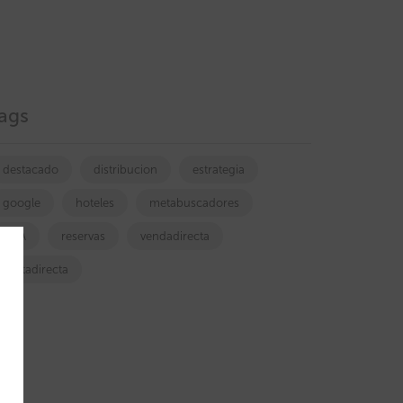
ags
destacado
distribucion
estrategia
google
hoteles
metabuscadores
OTA
reservas
vendadirecta
ventadirecta