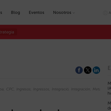
as
Blog
Eventos
Nosotros
A
trategia
E
M
I
pa
CPC
Ingresos
Ingressos
Integració
Integración
Metabusca
h
M
d