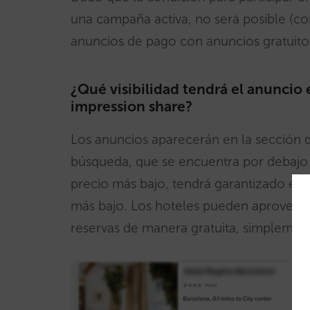
una campaña activa, no será posible (co
anuncios de pago con anuncios gratuito
¿Qué visibilidad tendrá el anuncio
impression share?
Los anuncios aparecerán en la sección d
búsqueda, que se encuentra por debajo de
precio más bajo, tendrá garantizado el 
más bajo. Los hoteles pueden aprovechar
reservas de manera gratuita, simplement