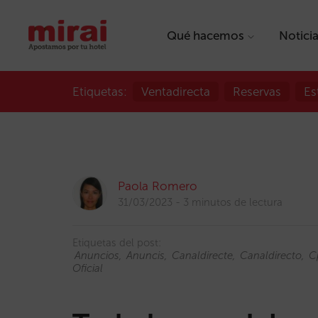
Qué hacemos
Notici
Etiquetas:
Ventadirecta
Reservas
Es
Paola Romero
31/03/2023
3 minutos de lectura
Etiquetas del post:
Anuncios
Anuncis
Canaldirecte
Canaldirecto
C
Oficial