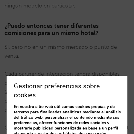
ningún modelo en particular.
¿Puedo entonces tener diferentes
comisiones para un mismo hotel?
Sí, pero no en un mismo mercado o punto de
venta.
Cada partner de integración tendrá disponibles
dos comisiones (o
buckets
) por punto de venta
Gestionar preferencias sobre
(
Point of Sale
o POS). Cada partner elegirá estas
cookies
comisiones. Por ejemplo 7% y 9% para España y
En nuestro sitio web utilizamos cookies propias y de
9% y 12% para UK.
terceros para finalidades analíticas mediante el análisis
del tráfico web, personalizar el contenido mediante sus
preferencias, ofrecer funciones de redes sociales y
Como hotelero podrás escoger estar en un bucket
mostrarle publicidad personalizada en base a un perfil
elaborado a partir de sus hábitos de navegación.