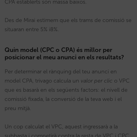
CPA establerts són massa baixos.
Des de Mirai estimem que els trams de comissió se
situaran entre 5% i8%.
Quin model (CPC o CPA) és millor per
posicionar el meu anunci en els resultats?
Per determinar el rànquing del teu anunci en
model CPA, trivago calcula un
valor per clic
o VPC
que es basarà en els següents factors: el nivell de
comissió fixada, la conversió de la teva web i el
preu mitjà.
Un cop calculat el VPC, aquest ingressarà a la
subhasta i competirà contra la resta de VPC i CPC