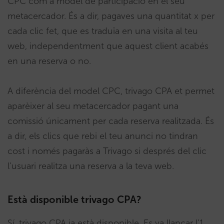
CPC com a model de participació en el seu
metacercador. És a dir, pagaves una quantitat x per
cada clic fet, que es traduïa en una visita al teu
web, independentment que aquest client acabés
en una reserva o no.
A diferència del model CPC, trivago CPA et permet
aparèixer al seu metacercador pagant una
comissió únicament per cada reserva realitzada. És
a dir, els clics que rebi el teu anunci no tindran
cost i només pagaràs a Trivago si després del clic
l’usuari realitza una reserva a la teva web.
Està disponible trivago CPA?
Sí, trivago CPA ja està disponible. Es va llançar l’1