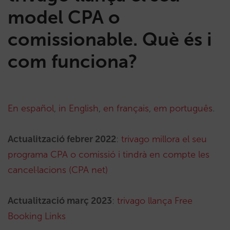
model CPA o
comissionable. Què és i
com funciona?
En español
,
in English
,
en français
,
em português
.
Actualització febrer 2022
:
trivago millora el seu
programa CPA o comissió i tindrà en compte les
cancel·lacions (CPA net)
Actualització març 2023
:
trivago llança Free
Booking Links