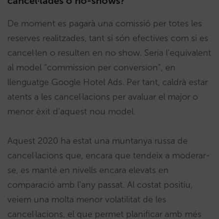
cancel·lades o no-shows?
De moment es pagarà una comissió per totes les
reserves realitzades, tant si són efectives com si es
cancel·len o resulten en no show. Seria l’equivalent
al model “commission per conversion”, en
llenguatge Google Hotel Ads. Per tant, caldrà estar
atents a les cancel·lacions per avaluar el major o
menor èxit d’aquest nou model.
Aquest 2020 ha estat una muntanya russa de
cancel·lacions que, encara que tendeix a moderar-
se, es manté en nivells encara elevats en
comparació amb l’any passat. Al costat positiu,
veiem una molta menor volatilitat de les
cancel·lacions, el que permet planificar amb més