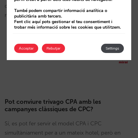
que et permeti tenir una millor relació visibilitat /
També podem compartir informació analítica o
rendibilitat per a les teves campanyes.
publicitària amb tercers.
Fent clic aquí pots gestionar el teu consentiment i
trobar més informació sobre les cookies que utilitzem.
Acceptar
Rebutjar
Settings
Pot conviure trivago CPA amb les
campanyes clàssiques de CPC?
Sí, es pot fer servir el model CPA i CPC
simultàniament per a un mateix hotel, però en