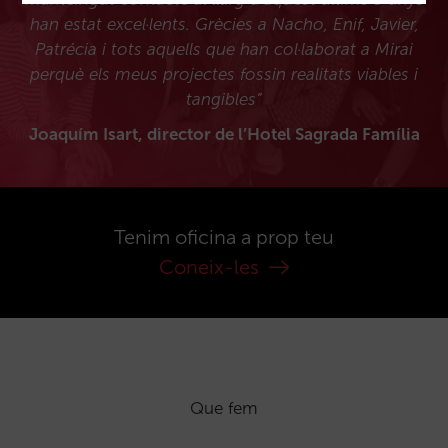
han estat excel·lents. Grècies a Nacho, Enif, Javier,
Patrécia i tots aquells que han col·laborat a Mirai
perquè els meus projectes fossin realitats viables i
tangibles”
Joaquím Isart, director de l’Hotel Sagrada Família
Tenim oficina a prop teu
Coneix-les
Que fem