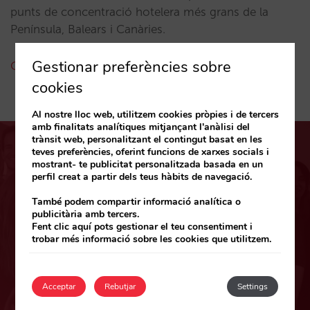
punts de concentració hotelera més grans de la
Península, Balears i Canàries.
Gestionar preferències sobre
Coneix les nostres oficines
cookies
Al nostre lloc web, utilitzem cookies pròpies i de tercers
amb finalitats analítiques mitjançant l'anàlisi del
trànsit web, personalitzant el contingut basat en les
teves preferències, oferint funcions de xarxes socials i
mostrant- te publicitat personalitzada basada en un
perfil creat a partir dels teus hàbits de navegació.
També podem compartir informació analítica o
La teva opinió ens fa crèixer
publicitària amb tercers.
Fent clic aquí pots gestionar el teu consentiment i
trobar més informació sobre les cookies que utilitzem.
“Treballar amb Mirai sempre ha representat per a mi
una garantia d’éxit i tranquil·litat amanida amb bon
rotllo. El talant, la simpatia i, sobre tot, la
Acceptar
Rebutjar
Settings
professionalitat de tot el personal amb el qual he
manteingut contacte al llarg d’aquest últims 9 anys