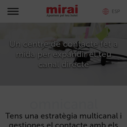
ESP
Un centre de contacte fet a
mida per expandir el teu
canal directe
omnicanal
Tens una estratègia multicanal i
gestiones el contacte amb els