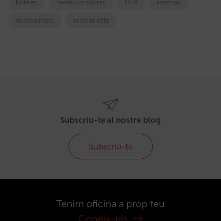
hoteles
metabuscadores
OTA
reservas
vendadirecta
ventadirecta
Subscriu-te al nostre blog
Subscriu-te
Tenim oficina a prop teu
Coneix-les