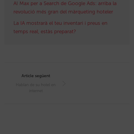
AI Max per a Search de Google Ads: arriba la
revolució més gran del màrqueting hoteler
La IA mostrarà el teu inventari i preus en
temps real, estàs preparat?
Post
navigation
Article següent
Hablan de su hotel en
internet