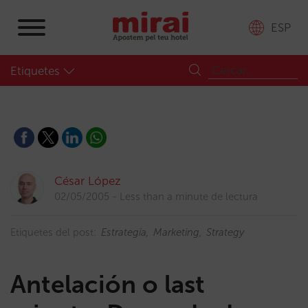
ESP
Etiquetes
César López
02/05/2005
Less than a minute de lectura
Etiquetes del post:
Estrategia
Marketing
Strategy
Antelación o last