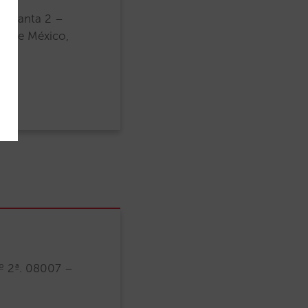
 Planta 2 –
d de México,
º 2ª. 08007 –