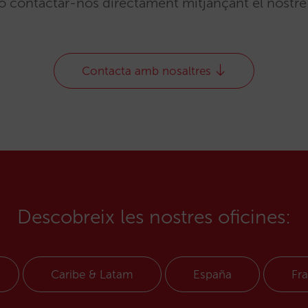
 o contactar-nos directament mitjançant el nostre 
Contacta amb nosaltres
Descobreix les nostres oficines:
Caribe & Latam
España
Fra