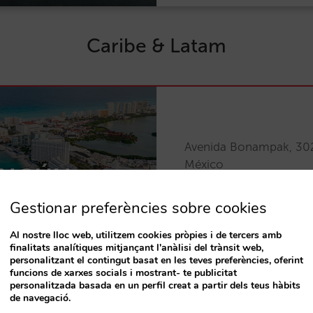
Caribe & Latam
Avenida Bonampak, 30
México
NCÚN
+52 998 266 7773
Gestionar preferències sobre cookies
Al nostre lloc web, utilitzem cookies pròpies i de tercers amb
finalitats analítiques mitjançant l'anàlisi del trànsit web,
personalitzant el contingut basat en les teves preferències, oferint
funcions de xarxes socials i mostrant- te publicitat
personalitzada basada en un perfil creat a partir dels teus hàbits
de navegació.