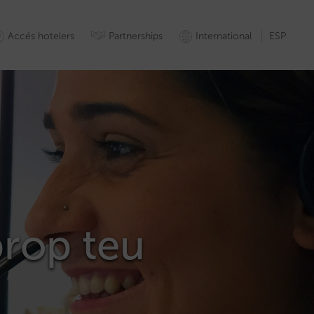
Accés hotelers
Partnerships
International
ESP
prop teu