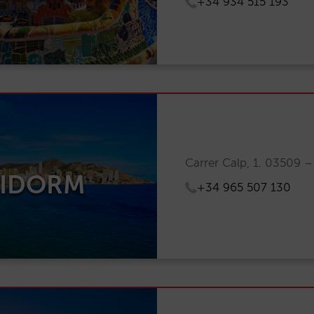
+34 934 515 193
Carrer Calp, 1. 03509 –
NIDORM
+34 965 507 130