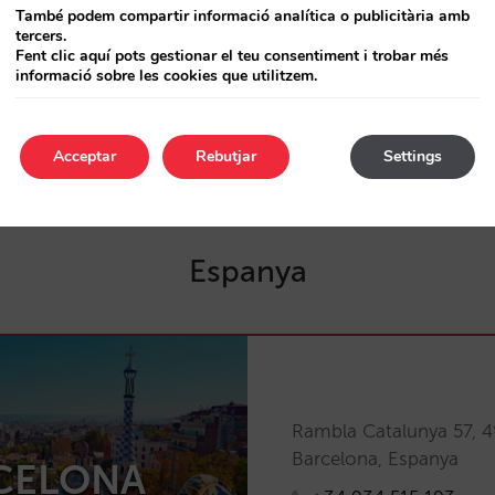
També podem compartir informació analítica o publicitària amb
Avenida Homero 1205 –
tercers.
Fent clic aquí pots gestionar el teu consentiment i trobar més
Polanco, 11550 – Ciuda
informació sobre les cookies que utilitzem.
ÉXICO
México
+52 998 266 7773
Acceptar
Rebutjar
Settings
Espanya
Rambla Catalunya 57, 4
Barcelona, Espanya
CELONA