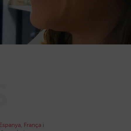
s
Espanya
,
França
i