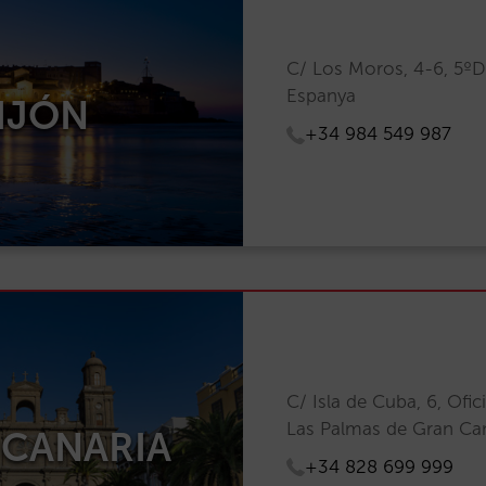
C/ Los Moros, 4-6, 5ºD
Espanya
IJÓN
+34 984 549 987
C/ Isla de Cuba, 6, Ofi
Las Palmas de Gran Can
 CANARIA
+34 828 699 999