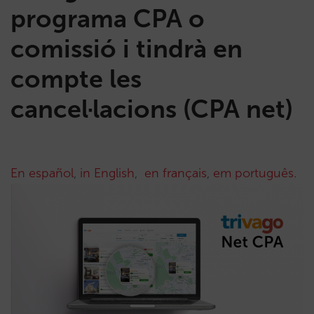
programa CPA o
comissió i tindrà en
compte les
cancel·lacions (CPA net)
En español
,
in English
,
en français
,
em português
.