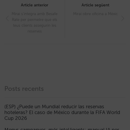
navigation
Article anterior
Article següent
Mirai s’integra amb Besafe
Mirai obre oficina a Mèxic
Rate per permetre que els
teus clients assegurin les
reserves
Posts recents
(ESP) ¿Puede un Mundial reducir las reservas
hoteleras? El caso de México durante la FIFA World
Cup 2026
Menys campanyes, més intel·ligents: manual IA per