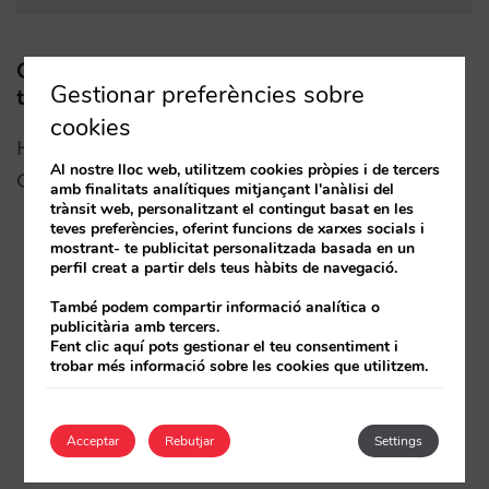
Quins altres canvis porta el Net CPA de
Gestionar preferències sobre
trivago?
cookies
Hi ha moltes coses que no canvien entre el Net
Al nostre lloc web, utilitzem cookies pròpies i de tercers
CPA i CPA brut de trivago i seguiran igual:
amb finalitats analítiques mitjançant l'anàlisi del
trànsit web, personalitzant el contingut basat en les
teves preferències, oferint funcions de xarxes socials i
mostrant- te publicitat personalitzada basada en un
Com es visualitzen els anuncis
perfil creat a partir dels teus hàbits de navegació.
Com es posicionen al rànquing de resultats de
També podem compartir informació analítica o
publicitària amb tercers.
trivago
Fent clic aquí pots gestionar el teu consentiment i
trobar més informació sobre les cookies que utilitzem.
La freqüència dels canvis de comissions i
campanyes
Acceptar
Rebutjar
Settings
L’activació de campanyes