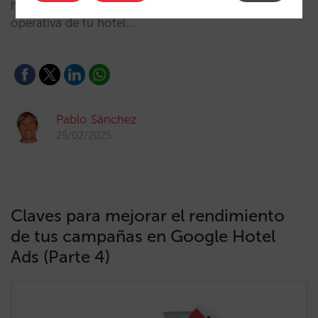
huéspedes, aumentar su fidelización y optimizar la
operativa de tu hotel.…
Pablo Sánchez
25/02/2025
Claves para mejorar el rendimiento
de tus campañas en Google Hotel
Ads (Parte 4)