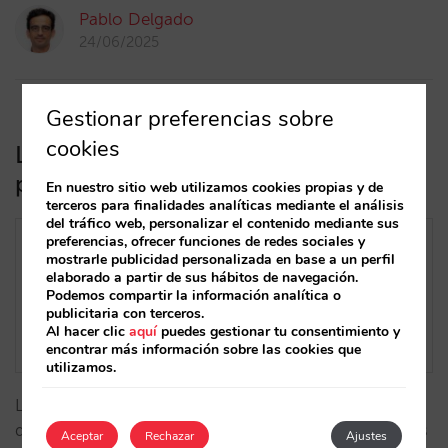
Pablo Delgado
24/06/2025
Gestionar preferencias sobre
cookies
La era del turismo predictivo:
personalización gracias a la IA
En nuestro sitio web utilizamos cookies propias y de
terceros para finalidades analíticas mediante el análisis
del tráfico web, personalizar el contenido mediante sus
preferencias, ofrecer funciones de redes sociales y
mostrarle publicidad personalizada en base a un perfil
elaborado a partir de sus hábitos de navegación.
Podemos compartir la información analítica o
publicitaria con terceros.
Al hacer clic
aquí
puedes gestionar tu consentimiento y
encontrar más información sobre las cookies que
utilizamos.
La inteligencia artificial, combinada con el análisis de
datos, te permite anticiparte a las necesidades de tus
Aceptar
Rechazar
Ajustes