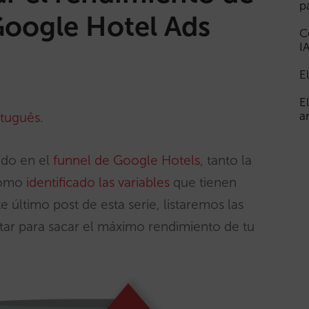
p
oogle Hotel Ads
C
I
E
E
a
tuguês
.
ado en el
funnel de Google Hotels
, tanto la
como
identificado las variables
que tienen
 último post de esta serie, listaremos las
ar para sacar el máximo rendimiento de tu