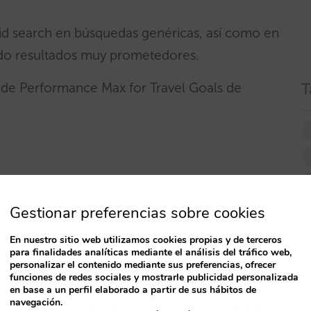
id search en búsquedas genéricas, así como en
o resultados muy prometedores.
de Performance Max for Travel Goals de
T
ciones
Gestionar preferencias sobre cookies
En nuestro sitio web utilizamos cookies propias y de terceros
 tipos de habitación (no sólo los más
para finalidades analíticas mediante el análisis del tráfico web,
ínimas. Incrementa el precio en estancias
personalizar el contenido mediante sus preferencias, ofrecer
funciones de redes sociales y mostrarle publicidad personalizada
en base a un perfil elaborado a partir de sus hábitos de
navegación.