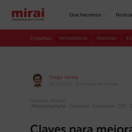
Qué hacemos
Notici
Etiquetas:
Ventadirecta
Reservas
Es
Diego Varela
28/01/2025
6 minutos de lectura
Etiquetas del post:
#marketingdigital
Conversió
Conversión
CPC
Claves para mejor