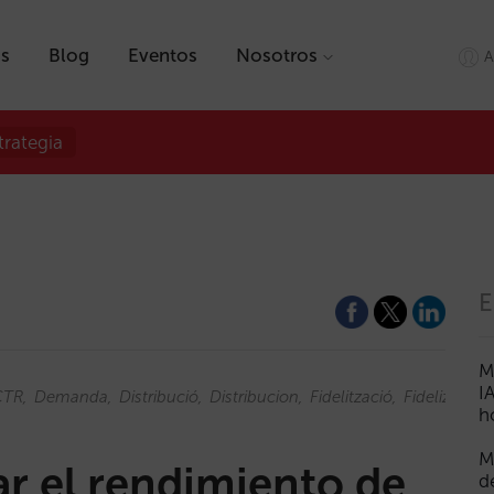
as
Blog
Eventos
Nosotros
A
trategia
E
M
I
CTR
Demanda
Distribució
Distribucion
Fidelització
Fidelización
h
M
ar el rendimiento de
d