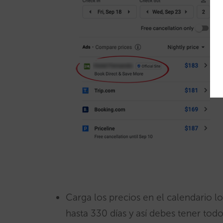
Carga los precios en el calendario 
hasta 330 días y así debes tener tod