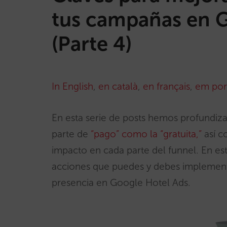
tus campañas en G
(Parte 4)
In English
,
en català
,
en français
,
em por
En esta serie de posts hemos profundiz
parte de
“pago” como la “gratuita,”
así 
impacto en cada parte del funnel. En este
acciones que puedes y debes implement
presencia en Google Hotel Ads.