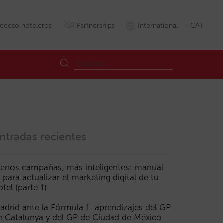
cceso hoteleros
Partnerships
International
CAT
ntradas recientes
enos campañas, más inteligentes: manual
A para actualizar el marketing digital de tu
Funnel
Gha
Google
Inventari
Inventario
Metabuscador
Meta
otel (parte 1)
adrid ante la Fórmula 1: aprendizajes del GP
e Catalunya y del GP de Ciudad de México