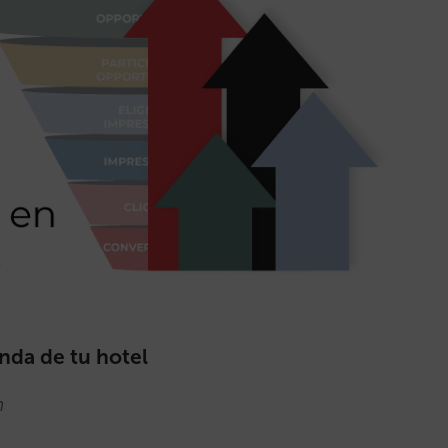
da de tu hotel
h