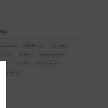
ags
destacado
distribucion
estrategia
google
hoteles
metabuscadores
OTA
reservas
vendadirecta
ventadirecta