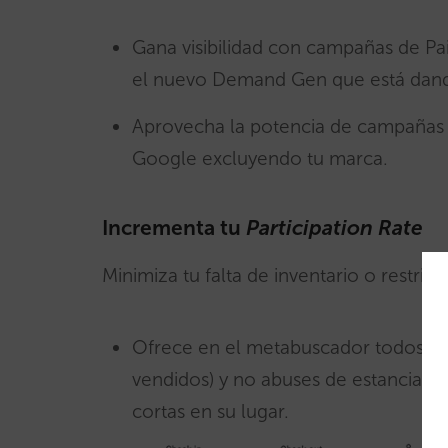
Gana visibilidad con campañas de Pa
el nuevo Demand Gen que está dand
Aprovecha la potencia de campañas 
Google excluyendo tu marca.
Incrementa tu
Participation Rate
Minimiza tu falta de inventario o restric
Ofrece en el metabuscador todos tus
vendidos) y no abuses de estancias m
cortas en su lugar.