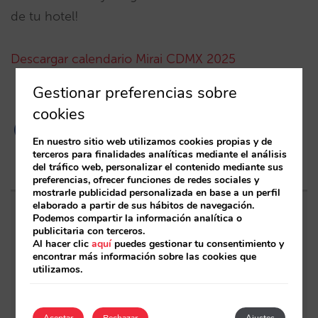
de tu hotel!
Descargar calendario Mirai CDMX 2025
Gestionar preferencias sobre
cookies
En nuestro sitio web utilizamos cookies propias y de
terceros para finalidades analíticas mediante el análisis
del tráfico web, personalizar el contenido mediante sus
preferencias, ofrecer funciones de redes sociales y
mostrarle publicidad personalizada en base a un perfil
elaborado a partir de sus hábitos de navegación.
Podemos compartir la información analítica o
Entradas relacionadas
publicitaria con terceros.
Al hacer clic
aquí
puedes gestionar tu consentimiento y
encontrar más información sobre las cookies que
Sarai incorpora multi-habitación: reservas
utilizamos.
complejas y demanda de alto valor, ahora
también en conversación