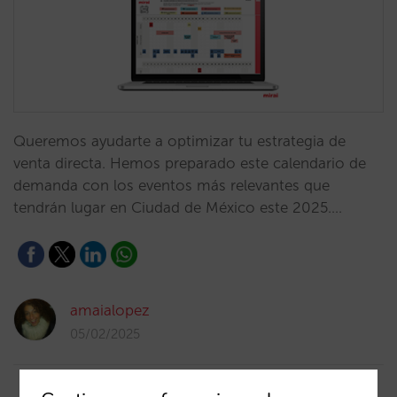
Queremos ayudarte a optimizar tu estrategia de
venta directa. Hemos preparado este calendario de
demanda con los eventos más relevantes que
tendrán lugar en Ciudad de México este 2025.…
amaialopez
05/02/2025