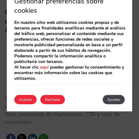
Gestionar preferencias sobre
cookies
Claves para mejorar el rendimiento
de tus campañas en Google Hotel
En nuestro sitio web utilizamos cookies propias y de
terceros para finalidades analíticas mediante el análisis
Ads (Parte 4)
del tráfico web, personalizar el contenido mediante sus
preferencias, ofrecer funciones de redes sociales y
mostrarle publicidad personalizada en base a un perfil
elaborado a partir de sus hábitos de navegación.
Podemos compartir la información analítica o
publicitaria con terceros.
Al hacer clic
aquí
puedes gestionar tu consentimiento y
encontrar más información sobre las cookies que
utilizamos.
Saca el máximo partido a Google Hotel Ads
Aceptar
Rechazar
Ajustes
incrementando tu visibilidad, demanda, Participation
Rate, porcentaje de impresiones, CTR y ratio de
conversión.…