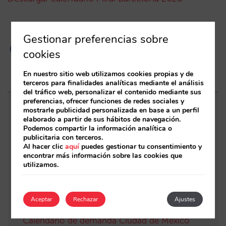
Gestionar preferencias sobre
cookies
En nuestro sitio web utilizamos cookies propias y de
terceros para finalidades analíticas mediante el análisis
del tráfico web, personalizar el contenido mediante sus
preferencias, ofrecer funciones de redes sociales y
mostrarle publicidad personalizada en base a un perfil
Entradas relacionadas
elaborado a partir de sus hábitos de navegación.
Podemos compartir la información analítica o
publicitaria con terceros.
Sarai incorpora multi-habitación: reservas
Al hacer clic
aquí
puedes gestionar tu consentimiento y
complejas y demanda de alto valor, ahora
encontrar más información sobre las cookies que
utilizamos.
también en conversación
Lobby: autonomía para la IA, tranquilidad
Aceptar
Rechazar
Ajustes
para el hotel
Calendario de demanda Ciudad de México