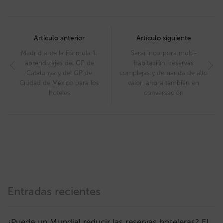
Post
navigation
Artículo anterior
Artículo siguiente
Madrid ante la Fórmula 1:
Sarai incorpora multi-
aprendizajes del GP de
habitación: reservas
Catalunya y del GP de
complejas y demanda de alto
Ciudad de México para los
valor, ahora también en
hoteles
conversación
Entradas recientes
¿Puede un Mundial reducir las reservas hoteleras? El