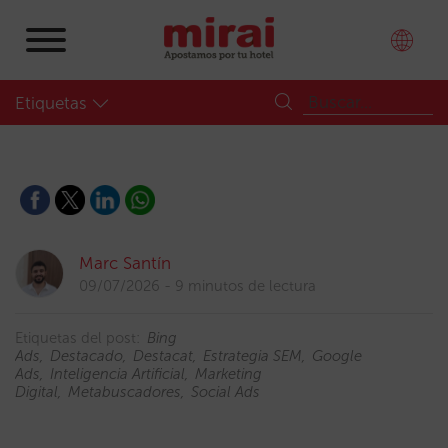
Etiquetas
Marc Santín
09/07/2026
9 minutos de lectura
Etiquetas del post:
Bing
Ads
Destacado
Destacat
Estrategia SEM
Google
Ads
Inteligencia Artificial
Marketing
Digital
Metabuscadores
Social Ads