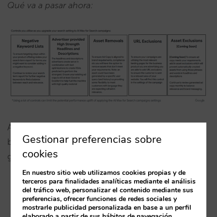
Qué va a pasar ahora:
Ahora continúa con esta lógica para preservar la
Gestionar preferencias sobre
buena convivencia entre tipos de campañas
cookies
gracias a:
En nuestro sitio web utilizamos cookies propias y de
terceros para finalidades analíticas mediante el análisis
Listas de palabras clave negativas.
del tráfico web, personalizar el contenido mediante sus
preferencias, ofrecer funciones de redes sociales y
mostrarle publicidad personalizada en base a un perfil
Exclusión de URLs específicas.
elaborado a partir de sus hábitos de navegación.