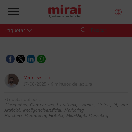
Etiquetas
Marc Santín
17/06/2025
6 minutos de lectura
Etiquetas del post:
Campañas
Campanyes
Estrategia
Hoteles
Hotels
IA
Intel·
Artificial
Inteligenciaartificial
Marketing
Hotelero
Màrqueting Hoteler
MiraiDIgitalMarketing