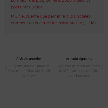
Lo mejor del Blog de Mirai 2025: nuestros
posts más leídos
MCP, el puente que permitirá a los hoteles
competir en la era de los asistentes IA y LLMs
Post
navigation
Artículo anterior
Artículo siguiente
AI Agents and the Future of
¿Es hora de retirar los resort
Metasearch: What GMs Need
fees? Un análisis estratégico
to Know
para hoteleros