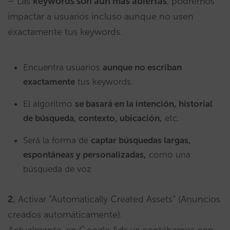
– Las
keywords son aún más abiertas
, podremos
impactar a usuarios incluso aunque no usen
exactamente tus keywords.
Encuentra usuarios
aunque no escriban
exactamente
tus keywords.
El algoritmo
se basará en la intención, historial
de búsqueda, contexto, ubicación,
etc.
Será la forma de
captar búsquedas largas,
espontáneas y personalizadas,
como una
búsqueda de voz
2.
Activar “Automatically Created Assets” (Anuncios
creados automáticamente).
Actualmente
, en Google Ads ya contábamos con