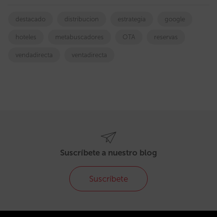
destacado
distribucion
estrategia
google
hoteles
metabuscadores
OTA
reservas
vendadirecta
ventadirecta
Suscríbete a nuestro blog
Suscríbete