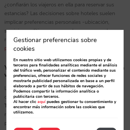
¿confiarán los viajeros en ella para reservar sus
estancias? Las decisiones sobre hoteles suelen
implicar preferencias personales -ubicación,
servicios, políticas- que muchas personas desean
Gestionar preferencias sobre
revisar por sí mismas.
Ceder ese control a una IA
cookies
puede generar resistencia
.
En nuestro sitio web utilizamos cookies propias y de
terceros para finalidades analíticas mediante el análisis
Ya lo hemos visto antes. ¿Será diferente esta
del tráfico web, personalizar el contenido mediante sus
vez?
preferencias, ofrecer funciones de redes sociales y
mostrarle publicidad personalizada en base a un perfil
elaborado a partir de sus hábitos de navegación.
Las reservas asistidas no son nuevas. Plataformas
Podemos compartir la información analítica o
publicitaria con terceros.
como
“Book on Google”
o
“Instant Booking” de
Al hacer clic
aquí
puedes gestionar tu consentimiento y
Tripadvisor
intentaron simplificar el proceso de
encontrar más información sobre las cookies que
utilizamos.
reserva. Sin embargo, la adopción fue escasa: los
proveedores no colaboraron y los consumidores