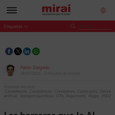
Etiquetas
Pablo Delgado
28/07/2025
3 minutos de lectura
Etiquetas del post:
Canaldirecte
Canaldirecto
Comisiones
Comissions
Destaca
Artificial
Inteligenciaartificial
OTA
Pagaments
Pagps
PSD2