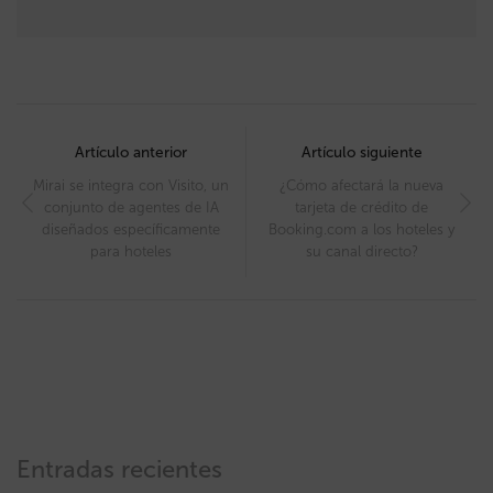
Post
navigation
Artículo anterior
Artículo siguiente
Mirai se integra con Visito, un
¿Cómo afectará la nueva
conjunto de agentes de IA
tarjeta de crédito de
diseñados específicamente
Booking.com a los hoteles y
para hoteles
su canal directo?
Entradas recientes