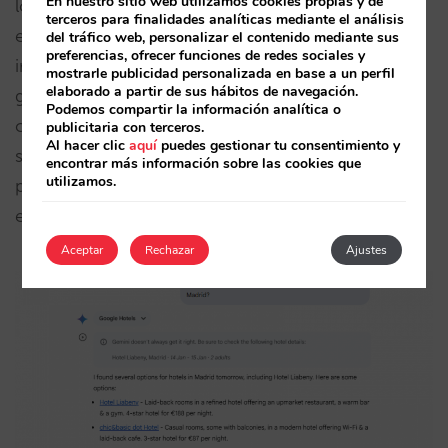
En nuestro sitio web utilizamos cookies propias y de
lo hicieron los metabuscadores hace una década,
terceros para finalidades analíticas mediante el análisis
es probablemente el próximo hito. Esto permitiría
del tráfico web, personalizar el contenido mediante sus
preferencias, ofrecer funciones de redes sociales y
integrar enlaces de reserva en los resultados
mostrarle publicidad personalizada en base a un perfil
elaborado a partir de sus hábitos de navegación.
generados por IA. Gemini (Google) ya tiene esta
Podemos compartir la información analítica o
capacidad, mostrando ARI en tiempo real gracias a
publicitaria con terceros.
Al hacer clic
aquí
puedes gestionar tu consentimiento y
su solución de metabúsqueda Google Hotels, y
encontrar más información sobre las cookies que
utilizamos.
permite enlaces directos a los anuncios detrás de
esos precios.
Aceptar
Rechazar
Ajustes