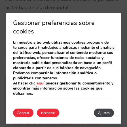
las fechas de alta demanda!
Gestionar preferencias sobre
Descargar calendario Mirai Barcelona 2025
cookies
En nuestro sitio web utilizamos cookies propias y de
terceros para finalidades analíticas mediante el análisis
del tráfico web, personalizar el contenido mediante sus
preferencias, ofrecer funciones de redes sociales y
mostrarle publicidad personalizada en base a un perfil
elaborado a partir de sus hábitos de navegación.
Podemos compartir la información analítica o
publicitaria con terceros.
Al hacer clic
aquí
puedes gestionar tu consentimiento y
encontrar más información sobre las cookies que
Entradas relacionadas
utilizamos.
Calendario de demanda Ciudad de México
2026
Aceptar
Rechazar
Ajustes
Calendario de demanda Barcelona 2026