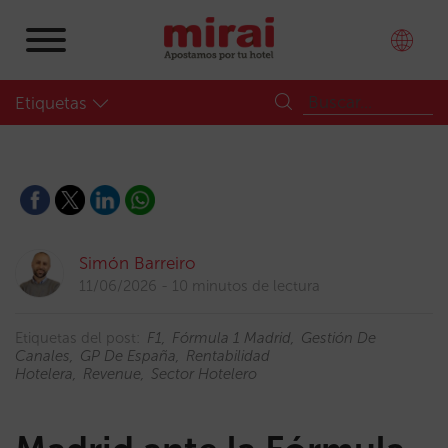
Etiquetas
Simón Barreiro
11/06/2026
10 minutos de lectura
Etiquetas del post:
F1
Fórmula 1 Madrid
Gestión De
Canales
GP De España
Rentabilidad
Hotelera
Revenue
Sector Hotelero