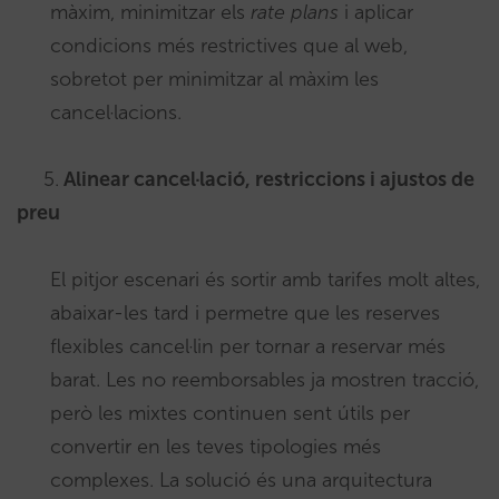
màxim, minimitzar els
rate plans
i aplicar
condicions més restrictives que al web,
sobretot per minimitzar al màxim les
cancel·lacions.
5.
Alinear cancel·lació, restriccions i ajustos de
preu
El pitjor escenari és sortir amb tarifes molt altes,
abaixar-les tard i permetre que les reserves
flexibles cancel·lin per tornar a reservar més
barat. Les no reemborsables ja mostren tracció,
però les mixtes continuen sent útils per
convertir en les teves tipologies més
complexes. La solució és una arquitectura