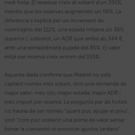
molt forta. El revenue creix al voltant d’un 291%,
mentre que les reserves augmenten un 56%. La
diferència s’explica per un increment de
roomnights del 112%, una estada mitjana un 38%
superior i, sobretot, un ADR que arriba als 344 €,
amb una extraordinària pujada del 85%. El valor
mitjà per reserva creix entorn del 155%.
Aquesta dada confirma que Madrid no està
captant només més volum, sinó una demanda de
major valor: més nits, major estada, major ADR i
més import per reserva. La pregunta per als hotels
no hauria de ser només “quant puc apujar el preu”,
sinó “com puc sostenir una prima de valor sense
frenar la conversió ni provocar ajustos tardans”.