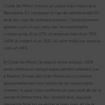
Ciutat de Mèxic mostra un patró més intens que
Barcelona. En comparar el cap de setmana del GP
amb els caps de setmana propers, l’esdeveniment
apareix com un pic més clar: les roomnights
creixen prop d’un 27%, el revenue més d’un 70%,
l’ADR al voltant d’un 35% i el valor mitjà per reserva
vora un 44%.
A Ciutat de Mèxic, la relació entre pickup i ADR
emès mostra un senyal especialment rellevant per
a Madrid. El mes del Gran Premi va concentrar
aproximadament dos terços de les roomnights
emeses, la qual cosa confirma un pes molt alt de la
venda d’última hora. No obstant això, aquesta
demanda final no va entrar al preu més alt de la