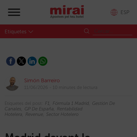
ESP
Etiquetes
Simón Barreiro
11/06/2026
10 minutes de lectura
Etiquetes del post:
F1
Fórmula 1 Madrid
Gestión De
Canales
GP De España
Rentabilidad
Hotelera
Revenue
Sector Hotelero