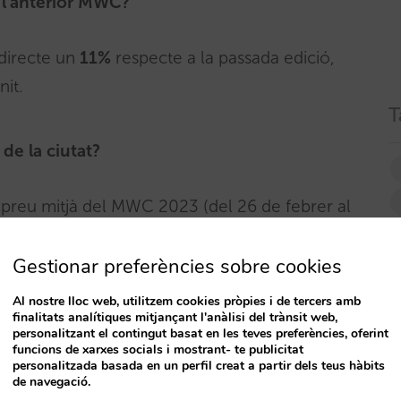
a l’anterior MWC?
 directe un
11%
respecte a la passada edició,
nit.
T
de la ciutat?
preu mitjà del MWC 2023 (del 26 de febrer al
à de la setmana posterior, l’increment és d’un
Gestionar preferències sobre cookies
Al nostre lloc web, utilitzem cookies pròpies i de tercers amb
finalitats analítiques mitjançant l'anàlisi del trànsit web,
 al MWC del 23?
personalitzant el contingut basat en les teves preferències, oferint
funcions de xarxes socials i mostrant- te publicitat
personalitzada basada en un perfil creat a partir dels teus hàbits
de navegació.
assant de les 2,8 nits de l’any 2023 a les 2,9