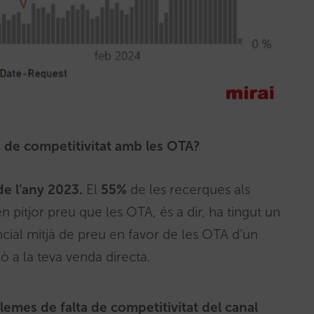
 de competitivitat amb les OTA?
de l’any 2023.
El
55%
de les recerques als
n pitjor preu que les OTA, és a dir, ha tingut un
cial mitjà de preu en favor de les OTA d’un
ò a la teva venda directa.
mes de falta de competitivitat del canal