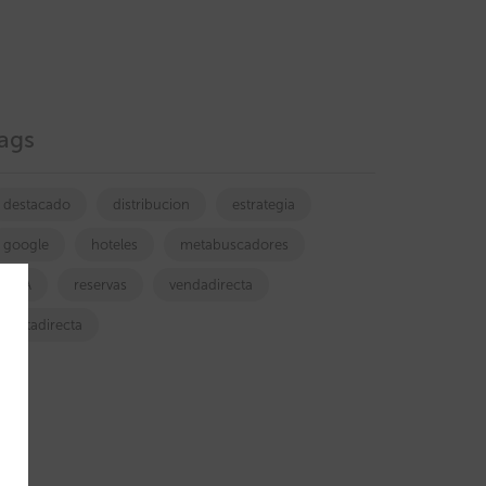
ags
destacado
distribucion
estrategia
google
hoteles
metabuscadores
OTA
reservas
vendadirecta
ventadirecta