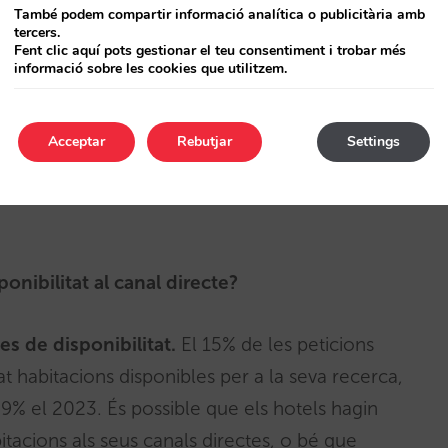
tmana posterior al MWC 2023 va ser de 2,6 nits,
També podem compartir informació analítica o publicitària amb
tercers.
Fent clic aquí pots gestionar el teu consentiment i trobar més
informació sobre les cookies que utilitzem.
Acceptar
Rebutjar
Settings
ació.
L’antelació ha crescut un
15%
, passant de
ponibilitat al canal directe?
es de disponibilitat.
El 15% de les peticions
t habitacions disponibles per a la seva recerca,
39% el 2023. És possible que els hotels hagin
abitacions als seus canals directes, o bé que