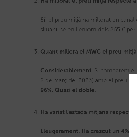
Ha millorat el preu mitjà respecte 
Sí,
el preu mitjà ha millorat en canal
situant-se en l’entorn dels 265 € per 
Quant millora el MWC el preu mitjà 
Considerablement.
Si comparem el 
2 de març del 2023) amb el preu mitj
96%. Quasi el doble.
Ha variat l’estada mitjana respecte
Lleugerament. Ha crescut un 4%
, p