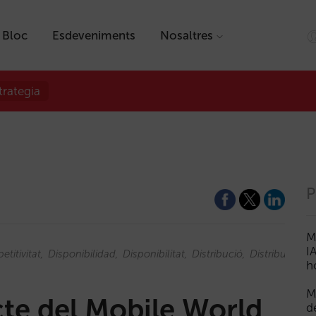
Bloc
Esdeveniments
Nosaltres
trategia
P
M
I
titivitat
Disponibilidad
Disponibilitat
Distribució
Distribucion
h
M
cte del Mobile World
d