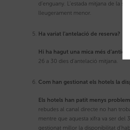
d’enguany. L’estada mitjana de la se
lleugerament menor.
Ha variat l’antelació de reserva?
Hi ha hagut una mica més d’anticip
26 a 30 dies d’antelació mitjana.
Com han gestionat els hotels la dis
Els hotels han patit menys problem
rebudes al canal directe no han troba
mentre que aquesta xifra va ser del 
gestionat millor la disponibilitat d’h