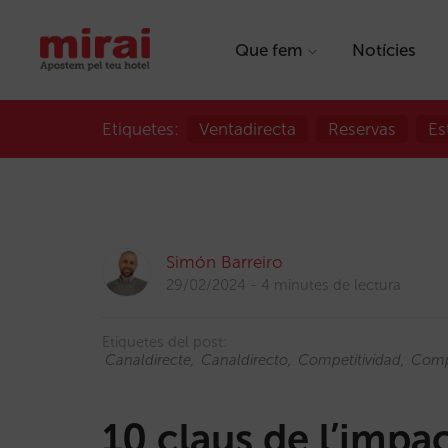
Que fem
Notícies
Etiquetes:
Ventadirecta
Reservas
Es
Simón Barreiro
29/02/2024
4 minutes de lectura
Etiquetes del post:
Canaldirecte
Canaldirecto
Competitividad
Compe
10 claus de l’impa