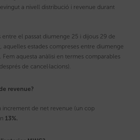
evingut a nivell distribució i revenue durant
s entre el passat diumenge 25 i dijous 29 de
at, aquelles estades compreses entre diumenge
3. Fem aquesta anàlisi en termes comparables
(després de cancel·lacions).
 de revenue?
n increment de net revenue (un cop
un
13%.