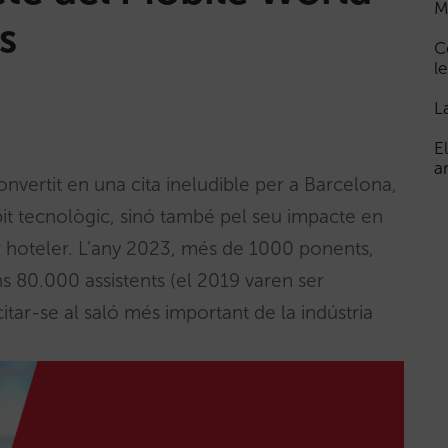
M
s
C
le
L
E
a
vertit en una cita ineludible per a Barcelona,
bit tecnològic, sinó també pel seu impacte en
r hoteler. L’any 2023, més de 1000 ponents,
s 80.000 assistents (el 2019 varen ser
itar-se al saló més important de la indústria