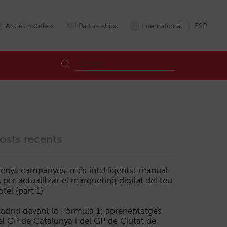
Accés hotelers
Partnerships
International
ESP
osts recents
enys campanyes, més intel·ligents: manual
A per actualitzar el màrqueting digital del teu
Mercados
Mercats
MWC
OTA
Preciomedio
Preumitjà
Revenu
otel (part 1)
adrid davant la Fórmula 1: aprenentatges
el GP de Catalunya i del GP de Ciutat de