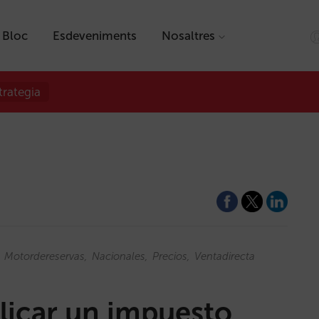
Bloc
Esdeveniments
Nosaltres
trategia
Motordereservas
Nacionales
Precios
Ventadirecta
licar un impuesto