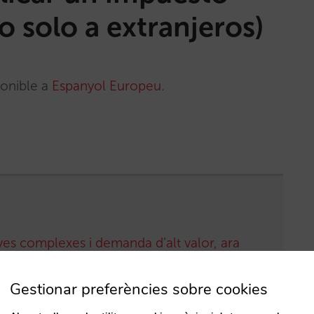
o solo a extranjeros)
ponible a
Espanyol Europeu
.
ves complexes i demanda d’alt valor, ara
Gestionar preferències sobre cookies
nda directa, connectada en un sol lloc