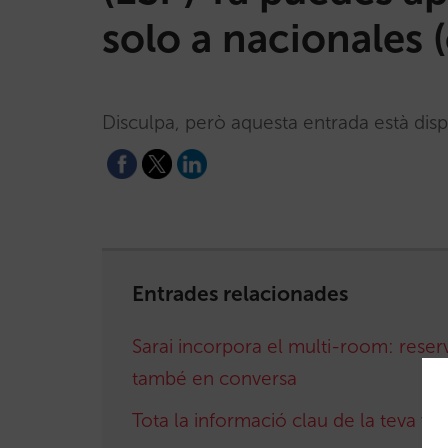
solo a nacionales (
Disculpa, però aquesta entrada està dis
Entrades relacionades
Sarai incorpora el multi-room: reser
també en conversa
Tota la informació clau de la teva ve