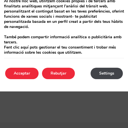
Al nostre lloc web, utilitzem cookies pròpies i de tercers amb
litat per a l’hotel
finalitats analítiques mitjançant l'anàlisi del trànsit web,
personalitzant el contingut basat en les teves preferències, oferint
funcions de xarxes socials i mostrant- te publicitat
personalitzada basada en un perfil creat a partir dels teus hàbits
de navegació.
També podem compartir informació analítica o publicitària amb
tercers.
Fent clic aquí pots gestionar el teu consentiment i trobar més
Article següent
informació sobre les cookies que utilitzem.
Un pas més en la integració
Mirai-Affilired: valida les teves
reserves de manera automàtica
Acceptar
Rebutjar
Settings