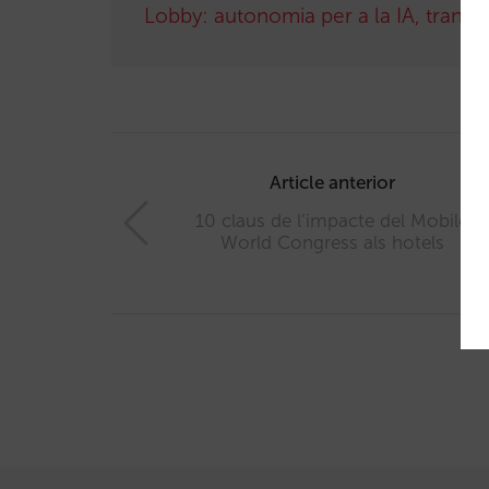
Lobby: autonomia per a la IA, tranquil·
Post
navigation
Article anterior
10 claus de l’impacte del Mobile
World Congress als hotels