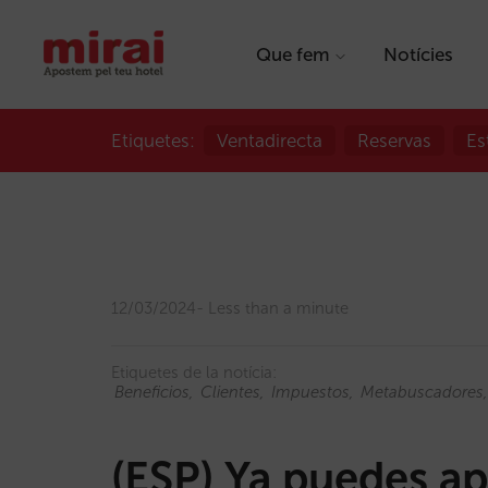
Que fem
Notícies
Etiquetes:
Ventadirecta
Reservas
Es
12/03/2024
Less than a minute
Etiquetes de la notícia:
Beneficios
Clientes
Impuestos
Metabuscadores
(ESP) Ya puedes ap