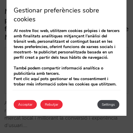
Gestionar preferències sobre
Multiadquirència o processador de
cookies
pagaments per mercat: nova
funcionalitat del motor de reserves de
Al nostre lloc web, utilitzem cookies pròpies i de tercers
Mirai
amb finalitats analítiques mitjançant l'anàlisi del
trànsit web, personalitzant el contingut basat en les
teves preferències, oferint funcions de xarxes socials i
mostrant- te publicitat personalitzada basada en un
perfil creat a partir dels teus hàbits de navegació.
També podem compartir informació analítica o
publicitària amb tercers.
Fent clic aquí pots gestionar el teu consentiment i
trobar més informació sobre les cookies que utilitzem.
Aquesta solució optimitza la gestió de pagaments i
Acceptar
Rebutjar
Settings
redueix costos de transacció, adaptant-se a cada
mercat local i millorant la conversió i experiència
d’usuari.…