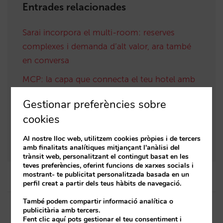
Entrades relacionades
Sarai incorpora el multi-room: reserves
complexes i demanda d’alt valor, ara també
en conversa
MCP: la capa que connecta el teu hotel amb
la nova generació d’agents d’IA
Gestionar preferències sobre
Knowledge: la base de dades mestra que
cookies
converteix el vostre hotel en una font de
Al nostre lloc web, utilitzem cookies pròpies i de tercers
veritat per a la IA
amb finalitats analítiques mitjançant l'anàlisi del
trànsit web, personalitzant el contingut basat en les
teves preferències, oferint funcions de xarxes socials i
mostrant- te publicitat personalitzada basada en un
perfil creat a partir dels teus hàbits de navegació.
Post
També podem compartir informació analítica o
publicitària amb tercers.
navigation
Article anterior
Article següent
Fent clic aquí pots gestionar el teu consentiment i