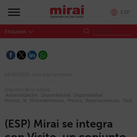
ESP
Etiquetes
24/07/2025
Less than a minute
Etiquetes de la notícia:
Automatización
Disponibilidad
Disponibilidad
Precios
IA
Motordereservas
Precios
Reservasdirectas
Tarifas
(ESP) Mirai se integra
con Visito, un conjunto