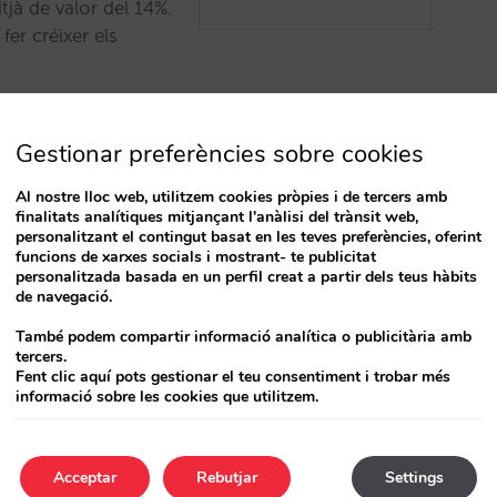
jà de valor del 14%.
er créixer els
Gestionar preferències sobre cookies
Al nostre lloc web, utilitzem cookies pròpies i de tercers amb
finalitats analítiques mitjançant l'anàlisi del trànsit web,
personalitzant el contingut basat en les teves preferències, oferint
funcions de xarxes socials i mostrant- te publicitat
personalitzada basada en un perfil creat a partir dels teus hàbits
1
…
4
5
de navegació.
També podem compartir informació analítica o publicitària amb
tercers.
Fent clic aquí pots gestionar el teu consentiment i trobar més
informació sobre les cookies que utilitzem.
Acceptar
Rebutjar
Settings