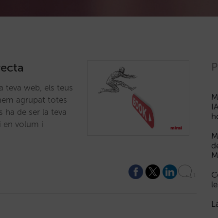
recta
P
a teva web, els teus
M
 hem agrupat totes
I
s ha de ser la teva
h
xi en volum i
M
d
M
C
1
le
L