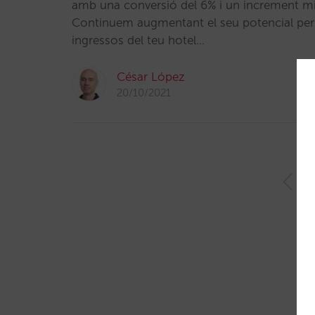
amb una conversió del 6% i un increment mit
Continuem augmentant el seu potencial per f
ingressos del teu hotel…
César López
20/10/2021