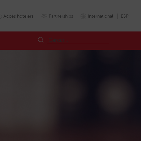
Accés hotelers
Partnerships
International
ESP