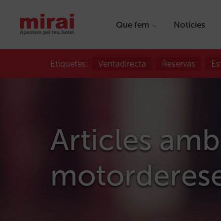
Que fem
Notícies
Etiquetes:
Ventadirecta
Reservas
Es
Articles amb
motorderese