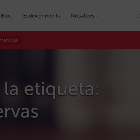
Bloc
Esdeveniments
Nosaltres
trategia
 la etiqueta:
rvas