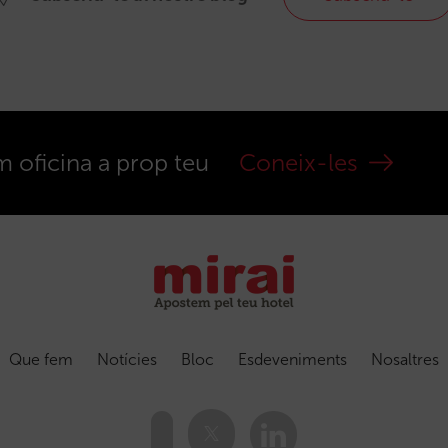
m oficina a prop teu
Coneix-les
Que fem
Notícies
Bloc
Esdeveniments
Nosaltres