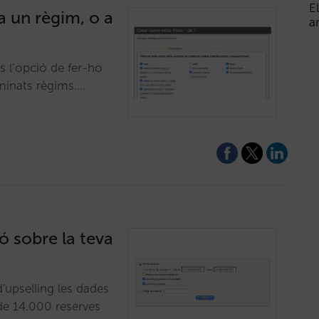
E
 a un règim, o a
a
ns l’opció de fer-ho
minats règims.…
ó sobre la teva
'upselling les dades
de 14.000 reserves