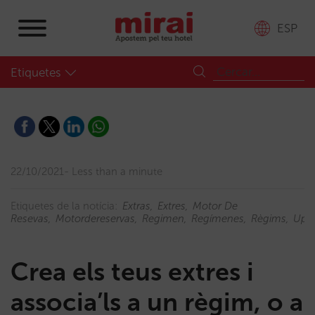
ESP
Etiquetes
22/10/2021
Less than a minute
Etiquetes de la notícia:
Extras
Extres
Motor De
Resevas
Motordereservas
Regimen
Regímenes
Règims
Upse
Crea els teus extres i
associa’ls a un règim, o a