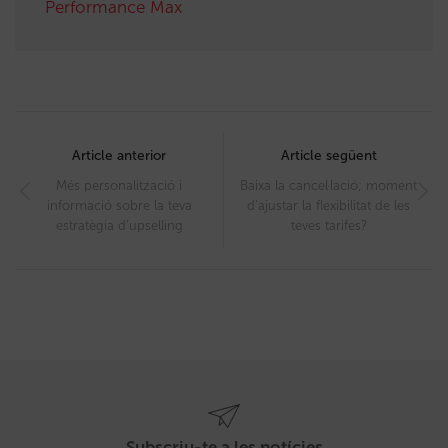
Performance Max
Post
navigation
Article anterior
Article següent
Més personalització i
Baixa la cancel·lació; moment
informació sobre la teva
d’ajustar la flexibilitat de les
estratègia d’upselling
teves tarifes?
Subscriu-te a les notícies