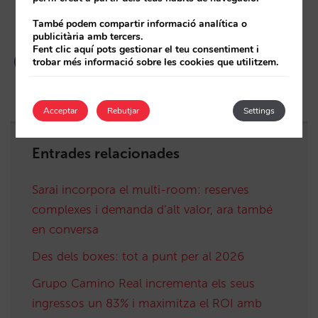
També podem compartir informació analítica o
publicitària amb tercers.
Fent clic aquí pots gestionar el teu consentiment i
trobar més informació sobre les cookies que utilitzem.
Acceptar
Rebutjar
Settings
Entrades relacionades
Sarai incorpora el multi-room: reserves
complexes i demanda d’alt valor, ara també
en conversa
Des dels boxes: tot a punt per al 2026
Grupo Camino Real incrementa els seus
ingressos un 83% i maximitza el ROI amb