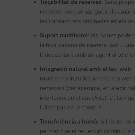
Traçabilitat de reserves
: Sarai propo
reserves, perquè sàpigues els usuaris
les transaccions originades en els teu
Suport multihotel:
els hostes poden 
la teva cadena de manera fàcil i, u
faries parlant amb un agent al telèfo
Integració natural amb el teu web
:
manera no intrusiva amb el teu web i
necessari (per exemple, en afegir hab
interfereix en el
checkout
. L’últim q
l’últim pas de la compra.
Transferència a humà
: si l’hoste ho
permet que el teu equip continuï la 