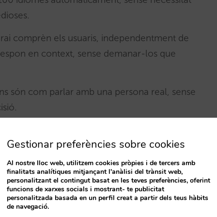
dioses.
arai comprèn els usuaris, independentment de
 respon en context, sense demanar-los que
ions són com parlar amb una persona real, sense
isió.
pondre diferents preguntes alhora de manera
Gestionar preferències sobre cookies
 mateix tema. És molt habitual que els usuaris
loc d’haver d’anar una per una.
Al nostre lloc web, utilitzem cookies pròpies i de tercers amb
finalitats analítiques mitjançant l'anàlisi del trànsit web,
personalitzant el contingut basat en les teves preferències, oferint
reixen parlar en lloc d’escriure, Sarai ofereix
funcions de xarxes socials i mostrant- te publicitat
personalitzada basada en un perfil creat a partir dels teus hàbits
 en 33 idiomes.
de navegació.