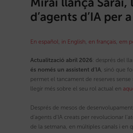
Mirai llança Sarai,
d’agents d’IA per a
En español
,
in English
,
en français
,
em p
Actualització abril 2026
: després del l
és només un assistent d’IA
, sinó que f
permet el tancament de reserves sense so
llegir més sobre el seu rol actual en
aqu
Després de mesos de desenvolupament, M
d’agents d’IA creats per revolucionar l’at
de la setmana, en múltiples canals i en 