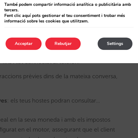
sense descansos, vacances o interrupcions,
També podem compartir informació analítica o publicitària amb
tercers.
Fent clic aquí pots gestionar el teu consentiment i trobar més
informació sobre les cookies que utilitzem.
ar el nom i l’avatar de Sarai per ajustar-lo a la
er defecte.
Acceptar
Rebutjar
Settings
m a assistent integrat al web i a WhatsApp, amb
ins i tot connectat al telèfon.
eraccions prèvies dins de la mateixa conversa,
ves
: els teus hostes podran consultar…
 real en la seva moneda i amb els impostos
figurat en el motor, assegurant que el client