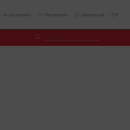
Accés hotelers
Partnerships
International
ESP
acat
IA
IAConversacional
Intel·ligència
nt
Superagente
Vendadirecta
Ventadirecta
Xatbots