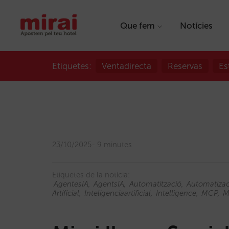
Que fem
Notícies
Etiquetes:
Ventadirecta
Reservas
Es
23/10/2025
9 minutes
Etiquetes de la notícia:
AgentesIA
AgentsIA
Automatització
Automatiza
Artificial
Inteligenciaartificial
Intelligence
MCP
M