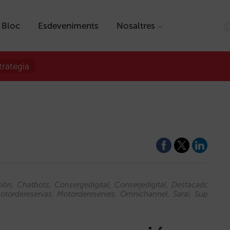
Bloc
Esdeveniments
Nosaltres
trategia
ción
Chatbots
Consergedigital
Conserjedigital
Destacado
Dest
otordereservas
Motordereserves
Omnichannel
Sarai
Superage