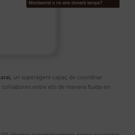
arai,
un superagent capaç de coordinar
 col·laboren entre ells de manera fluida en
a 100 idiomes automàticament, sense necessitat