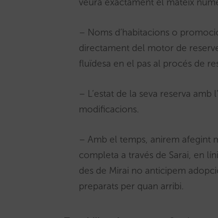
veurà exactament el mateix núme
– Noms d’habitacions o promocions
directament del motor de reserves
fluïdesa en el pas al procés de re
– L’estat de la seva reserva amb l
modificacions.
– Amb el temps, anirem afegint més
completa a través de Sarai, en lí
des de Mirai no anticipem adopció
preparats per quan arribi.