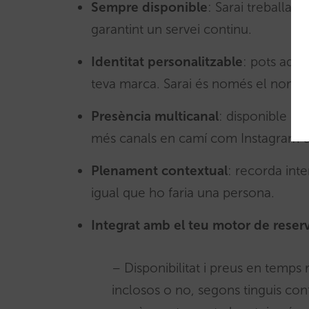
Sempre disponible
: Sarai treballa 
garantint un servei continu.
Identitat personalitzable
: pots adapt
teva marca. Sarai és només el nom p
Presència multicanal
: disponible co
més canals en camí com Instagram o f
Plenament contextual
: recorda int
igual que ho faria una persona.
Integrat amb el teu motor de reser
– Disponibilitat i preus en temps
inclosos o no, segons tinguis con