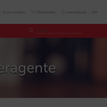
Accés hotelers
Partnerships
International
ESP
peragente