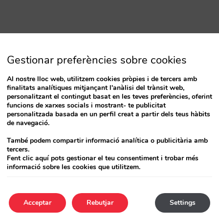
Gestionar preferències sobre cookies
Al nostre lloc web, utilitzem cookies pròpies i de tercers amb
finalitats analítiques mitjançant l'anàlisi del trànsit web,
personalitzant el contingut basat en les teves preferències, oferint
funcions de xarxes socials i mostrant- te publicitat
personalitzada basada en un perfil creat a partir dels teus hàbits
de navegació.
També podem compartir informació analítica o publicitària amb
tercers.
Fent clic aquí pots gestionar el teu consentiment i trobar més
informació sobre les cookies que utilitzem.
Acceptar
Rebutjar
Settings