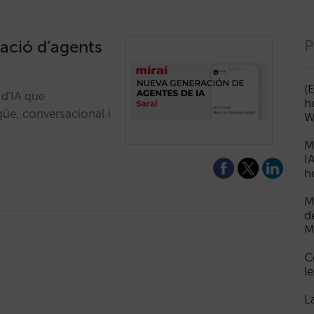
ració d’agents
P
(
 d'IA que
h
ngüe, conversacional i
W
M
I
h
M
d
M
C
le
L