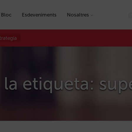
Bloc
Esdeveniments
Nosaltres
trategia
 la etiqueta: su