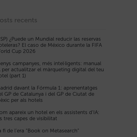
osts recents
ESP) ¿Puede un Mundial reducir las reservas
oteleras? El caso de México durante la FIFA
orld Cup 2026
enys campanyes, més intel·ligents: manual
A per actualitzar el màrqueting digital del teu
otel (part 1)
adrid davant la Fórmula 1: aprenentatges
el GP de Catalunya i del GP de Ciutat de
èxic per als hotels
om apareix un hotel en els assistents d’IA:
s tres capes de visibilitat
a fi de l’era “Book on Metasearch”