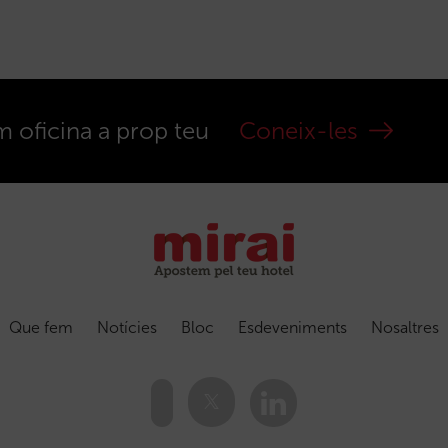
m oficina a prop teu
Coneix-les
Que fem
Notícies
Bloc
Esdeveniments
Nosaltres