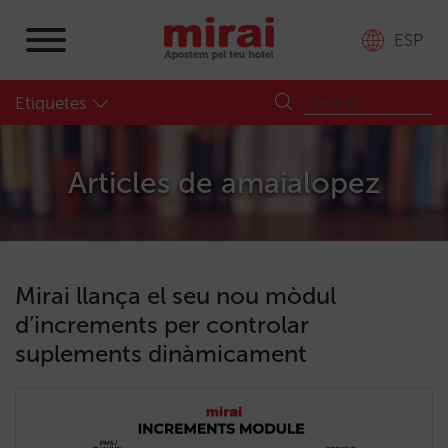
ESP
Etiquetes
Articles de
amaialopez
Mirai llança el seu nou mòdul
d’increments per controlar
suplements dinàmicament