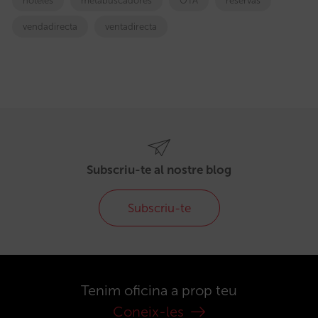
hoteles
metabuscadores
OTA
reservas
vendadirecta
ventadirecta
Subscriu-te al nostre blog
Subscriu-te
Tenim oficina a prop teu
Coneix-les