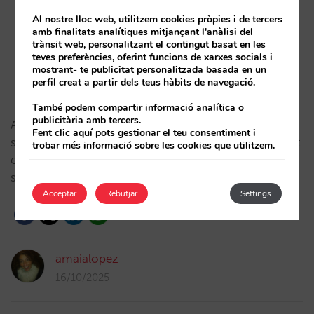
Al nostre lloc web, utilitzem cookies pròpies i de tercers
amb finalitats analítiques mitjançant l'anàlisi del
trànsit web, personalitzant el contingut basat en les
teves preferències, oferint funcions de xarxes socials i
mostrant- te publicitat personalitzada basada en un
perfil creat a partir dels teus hàbits de navegació.
També podem compartir informació analítica o
publicitària amb tercers.
Amb Mirai, la cadena ha recuperat el control de la
Fent clic aquí pots gestionar el teu consentiment i
seva distribució, fidelitzat els seus hostes i optimitzat
trobar més informació sobre les cookies que utilitzem.
el seu rendiment en metabuscadors, impulsant la
seva rendibilitat i autonomia comercial.…
Acceptar
Rebutjar
Settings
amaialopez
16/10/2025