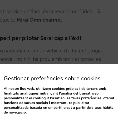
lf-service de Sarai és la teva solució ideal. Si
solució:
Mirai Omnichannel
.
rt per pilotar Sarai cap a l’èxit
i en particular, com un vehicle d’alta tecnologia,
encial, no n’hi ha prou amb tenir el cotxe; es
c i una estratègia de cursa impecable. Si el teu
ent especialitzat o el personal adequat per
Gestionar preferències sobre cookies
nichannel t’ofereix la solució perfecta.
Al nostre lloc web, utilitzem cookies pròpies i de tercers amb
finalitats analítiques mitjançant l'anàlisi del trànsit web,
personalitzant el contingut basat en les teves preferències, oferint
mà qualificat i experimentat, dedicat
funcions de xarxes socials i mostrant- te publicitat
personalitzada basada en un perfil creat a partir dels teus hàbits
enir Sarai, sense requerir la teva intervenció
de navegació.