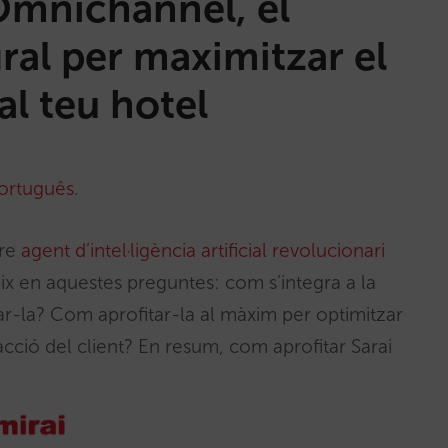
Omnichannel, el
gral per maximitzar el
al teu hotel
ortuguês
.
tre
agent d’intel·ligència artificial revolucionari
ix en aquestes preguntes: com s’integra a la
ar-la? Com aprofitar-la al màxim per optimitzar
facció del client? En resum, com aprofitar Sarai