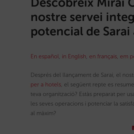
Descobreix Mirai 
nostre servei inte
potencial de Sarai 
En español
,
in English
,
en français
,
em p
Després del llançament de Sarai, el nos
per a hotels
, el següent repte es resume
teva organització? Estàs preparat per us
les seves operacions i potenciar la satis
al màxim?