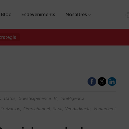
Bloc
Esdeveniments
Nosaltres
trategia
s
Datos
Guestexperience
IA
Intel·ligència
torizacion
Omnichannel
Sarai
Vendadirecta
Ventadirecta