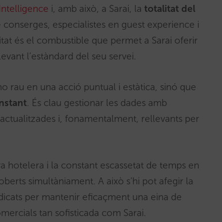
Intelligence
i, amb això, a Sarai, la
totalitat del
conserges, especialistes en guest experience i
tat és el combustible que permet a Sarai oferir
levant l’estàndard del seu servei.
i no rau en una acció puntual i estàtica, sinó que
nstant
. És clau gestionar les dades amb
actualitzades i, fonamentalment, rellevants per
 hotelera i la constant escassetat de temps en
berts simultàniament. A això s’hi pot afegir la
edicats per mantenir eficaçment una eina de
omercials tan sofisticada com Sarai.