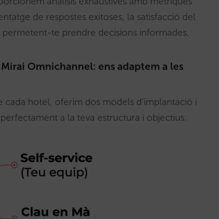
porcionem anàlisis exhaustives amb mètriques
centatge de respostes exitoses, la satisfacció del
IA, permetent-te prendre decisions informades.
i Mirai Omnichannel: ens adaptem a les
de cada hotel, oferim dos models d’implantació i
 perfectament a la teva estructura i objectius: