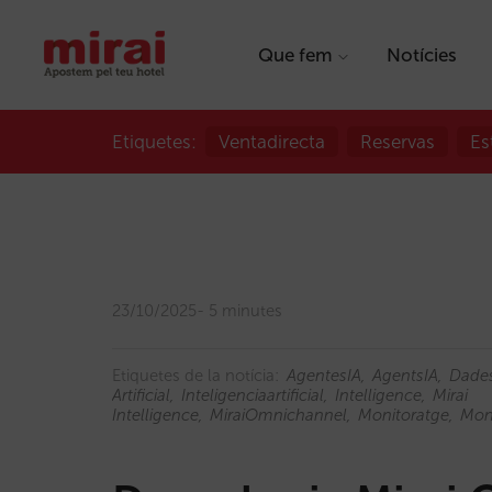
Que fem
Notícies
Etiquetes:
Ventadirecta
Reservas
Es
23/10/2025
5 minutes
Etiquetes de la notícia:
AgentesIA
AgentsIA
Dade
Artificial
Inteligenciaartificial
Intelligence
Mirai
Intelligence
MiraiOmnichannel
Monitoratge
Moni