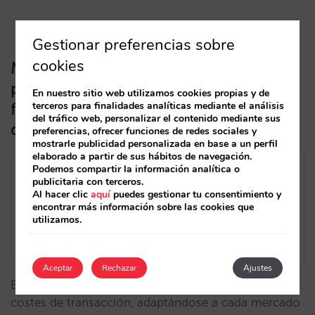
Gestionar preferencias sobre
cookies
Multiadquirencia o un procesador de
pagos por mercado: nueva
En nuestro sitio web utilizamos cookies propias y de
funcionalidad del motor de reservas
terceros para finalidades analíticas mediante el análisis
del tráfico web, personalizar el contenido mediante sus
de Mirai
preferencias, ofrecer funciones de redes sociales y
mostrarle publicidad personalizada en base a un perfil
elaborado a partir de sus hábitos de navegación.
Podemos compartir la información analítica o
publicitaria con terceros.
Al hacer clic
aquí
puedes gestionar tu consentimiento y
encontrar más información sobre las cookies que
utilizamos.
Aceptar
Rechazar
Ajustes
Esta solución optimiza la gestión de pagos y reduce
costes de transacción, adaptándose a cada mercado