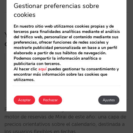
10/10/2022
Gestionar preferencias sobre
cookies
En nuestro sitio web utilizamos cookies propias y de
terceros para finalidades analíticas mediante el análisis
Ya está aquí el calendario de precios
del tráfico web, personalizar el contenido mediante sus
de Mirai
preferencias, ofrecer funciones de redes sociales y
mostrarle publicidad personalizada en base a un perfil
elaborado a partir de sus hábitos de navegación.
Podemos compartir la información analítica o
publicitaria con terceros.
Al hacer clic
aquí
puedes gestionar tu consentimiento y
encontrar más información sobre las cookies que
utilizamos.
Aceptar
Rechazar
Ajustes
Presentamos una de las grandes novedades del
motor de reservas de Mirai de este año: una capa de
precios orientativos sobre el calendario, destinada a
los usuarios flexibles en fechas…