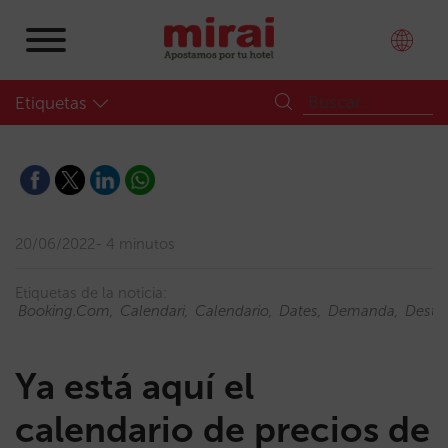
Etiquetas
20/06/2022
4 minutos
Etiquetas de la noticia:
Booking.com
Calendari
Calendario
Dates
Demanda
Desta
Ya está aquí el
calendario de precios de