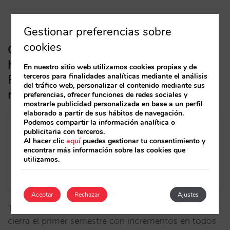
Gestionar preferencias sobre
cookies
Caso de éxito Mirai Consulting: el
hotel Daniya Denia incrementa su
En nuestro sitio web utilizamos cookies propias y de
terceros para finalidades analíticas mediante el análisis
REVPAR un 47% tras la consultoría
del tráfico web, personalizar el contenido mediante sus
realizada por Mirai
preferencias, ofrecer funciones de redes sociales y
mostrarle publicidad personalizada en base a un perfil
elaborado a partir de sus hábitos de navegación.
Podemos compartir la información analítica o
publicitaria con terceros.
Al hacer clic
aquí
puedes gestionar tu consentimiento y
encontrar más información sobre las cookies que
utilizamos.
Aceptar
Rechazar
Ajustes
Tras el plan de acción de Mirai Consulting, el hotel
cierra el primer semestre con incrementos en todos