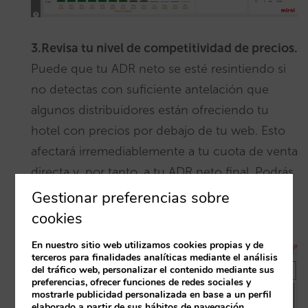
3.Revisa tu nivel de competitividad de precios.
Puede que tu ADR neto se esté resintiendo si
no detectas con suficiente antelación que
algunos distribuidores están ofreciendo tu
hotel con precios por debajo de tu web. Esto
afectará irremediablemente a tu cuota de venta
directa y, por tanto, a tu ADR neto final. Podrás
ver también indicadores como búsquedas,
Gestionar preferencias sobre
%Impression Share, etc…
cookies
En nuestro sitio web utilizamos cookies propias y de
terceros para finalidades analíticas mediante el análisis
del tráfico web, personalizar el contenido mediante sus
preferencias, ofrecer funciones de redes sociales y
mostrarle publicidad personalizada en base a un perfil
elaborado a partir de sus hábitos de navegación.