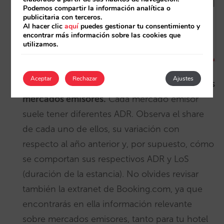
Podemos compartir la información analítica o
publicitaria con terceros.
Al hacer clic
aquí
puedes gestionar tu consentimiento y
encontrar más información sobre las cookies que
utilizamos.
Aceptar
Rechazar
Ajustes
4.Observa cómo se comportan tus principales
mercados emisores.
Cada mercado emisor
suele tener diferentes ADR. Observa el share
de cada uno de ellos, su variación con
respecto al año anterior y, por supuesto, cómo
se comportan sus respectivos ADR y LoS
(duración de la estancia). No olvides revisar
también la extranet de Booking.com, ya que
encontrarás en ella información relevante
sobre mercados emisores, tanto para tu hotel